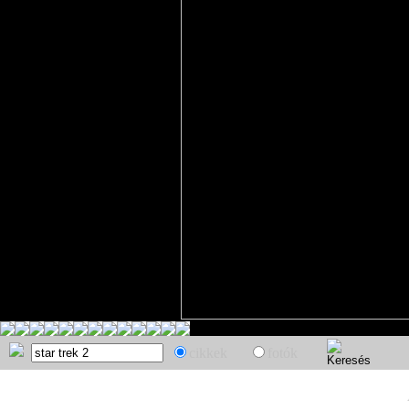
cikkek
fotók