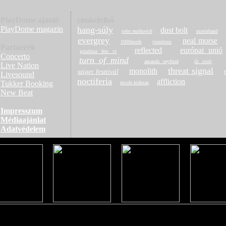
PlayDome ajánló
címkefelhő
PlayDome magazin
hang-súly
dust bolt
john malkovich
motörhand
evergrey
neal morse
1000mods
vomitous
Partnerek
reflected
európai unió
grindrise fest vi
Concerto
turn of mind
amanda seyfried
őz zsolt
Live Nation
threat signal
monolith
sziget fesztivál
Livesound
noctiferia
affliction
Tukker Booking
nicole kidman
New Beat
Impresszum
Médiaajánlat
Adatvédelem