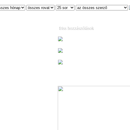
friss hozzászólások
Már csak egy hétig látható a korea
magyar kézműves tárlat
(3)
Már csak egy hétig látható a korea
magyar kézműves tárlat
(1)
 Starwars, a Startrek
Megjelent Ed Sheeran vadonatúj 
gosabb
lemeze, a ´Play (Deluxe)´ – kilenc ext
dallal, köztük a kiemelkedő „Skeleto
szal
(3)
ence 2023 első felében