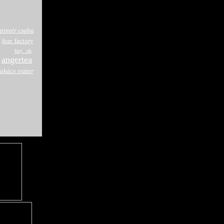
pintér csaba
fear factory
fury uk
angertea
takács eszter