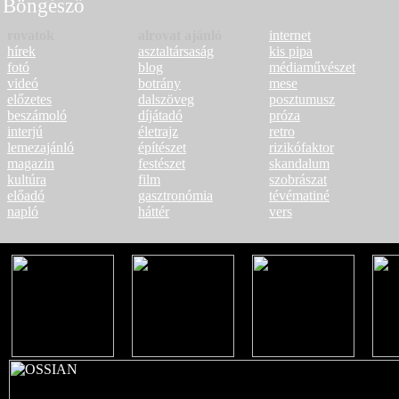
Böngésző
rovatok
alrovat ajánló
internet
hírek
asztaltársaság
kis pipa
fotó
blog
médiaművészet
videó
botrány
mese
előzetes
dalszöveg
posztumusz
beszámoló
díjátadó
próza
interjú
életrajz
retro
lemezajánló
építészet
rizikófaktor
magazin
festészet
skandalum
kultúra
film
szobrászat
előadó
gasztronómia
tévématiné
napló
háttér
vers