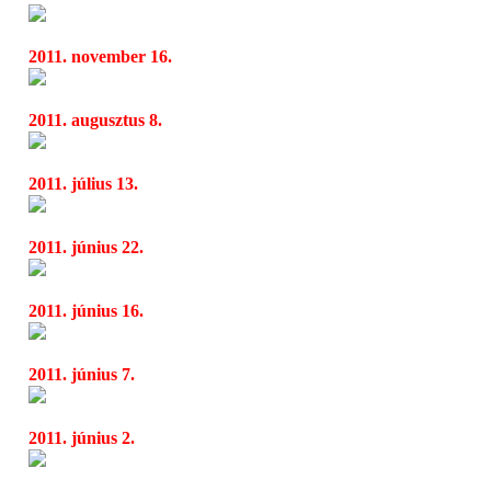
Mindjárt forog a Star Trek új része
04:29
2011. november 16.
Barney és a nők
04:32
2011. augusztus 8.
7. Újbuda Jazz Fesztivál Szabados György 
04:59
2011. július 13.
Videójáték vezeti be a Star Trek 2-t
04:44
2011. június 22.
Már túrákat szerveznek az új Spielberg-film 
04:53
2011. június 16.
Nem a 3D miatt csúszik a Star Trek 2
04:41
2011. június 7.
Tele van meglepivel a Super 8
05:01
2011. június 2.
Jövő karácsonyra csúszik a Star Trek 2?
00:26