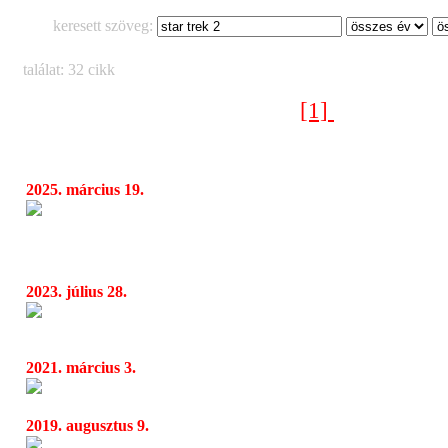
keresett szöveg:
találat: 32 cikk
[1]
[2]
Következő oldal >
2025. március 19.
Egyszer csak beköszön a 2001 Ürodisszeia, a
06:21
és számtalan kultikus sci-fi a valaha készült legflú
űrparódiában…
2023. július 28.
Ez a 10 új sorozat volt a magyar nézők kedv
06:20
2021. március 3.
Epic Drama sorozatcsatorna új alkotásai
06:19
2019. augusztus 9.
Iggy Pop
16:02