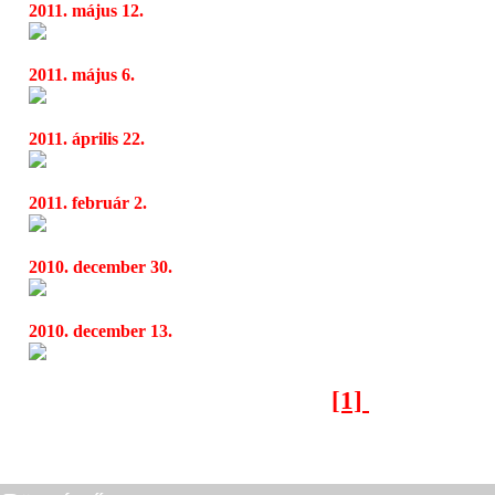
2011. május 12.
Startra kész a Star Trek 2
04:43
2011. május 6.
Super 8: gyengéd érzelmek és cinizmusmentes
04:42
2011. április 22.
Rejtélyes regényt ír a Star Trek rendezője
00:19
2011. február 2.
Ridley Scott új sci-fibe kezd
05:31
2010. december 30.
Vírusmarketing-kampány része a különös er
09:42
2010. december 13.
Winona Ryder magához tért és férjre vadász
04:49
[1]
[2]
Következő oldal >