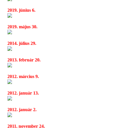
2019. június 6.
II.Óbudai világzenei hét a Kobuci kertben
04:29
2019. május 30.
II. Óbudai Világzenei Hét a Kobuci Kertben
07:04
2014. július 29.
Spock´s Beard: ismét Budapesten
16:00
2013. február 20.
Spock´s Beard: új lemezzel tér vissza a prog
05:42
2012. március 9.
Star Trek: nagyobb és merészebb
04:26
2012. január 13.
Kipotyogtak a latin főgonoszok a Star Trek
04:37
2012. január 2.
Hát ezért csúszik a Star Trek 2
04:34
2011. november 24.