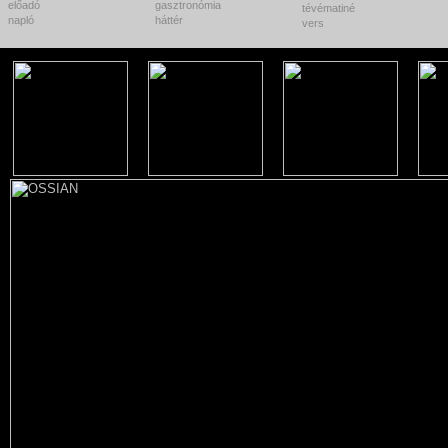
előadó
gasztronómia
tévématiné
napló
háttér
vers