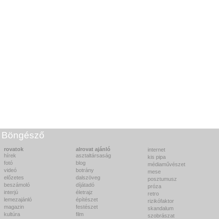
Böngésző
rovatok
alrovat ajánló
internet
hírek
asztaltársaság
kis pipa
fotó
blog
médiaművészet
videó
botrány
mese
előzetes
dalszöveg
posztumusz
beszámoló
díjátadó
próza
interjú
életrajz
retro
lemezajánló
építészet
rizikófaktor
magazin
festészet
skandalum
kultúra
film
szobrászat