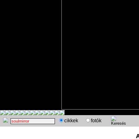
cikkek
fotók