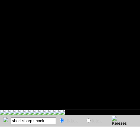
cikkek
fotók