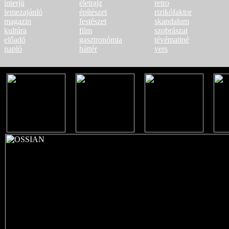
interjú
életrajz
retro
lemezajánló
építészet
rizikófaktor
magazin
festészet
skandalum
kultúra
film
szobrászat
előadó
gasztronómia
tévématiné
napló
háttér
vers