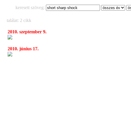
keresett szöveg:
találat: 2 cikk
2010. szeptember 9.
Brutal Assault 2010
17:31
2010. június 17.
Brutal Assault fesztivál hírek
11:25