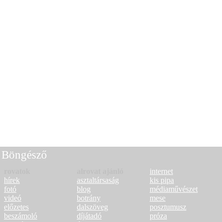
Böngésző
rovatok
alrovat ajánló
internet
hírek
asztaltársaság
kis pipa
fotó
blog
médiaművészet
videó
botrány
mese
előzetes
dalszöveg
posztumusz
beszámoló
díjátadó
próza