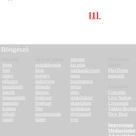
[1]
[2]
Következő oldal >
Böngésző
rovatok
alrovat ajánló
internet
PlayDome
hírek
asztaltársaság
kis pipa
ajánló
fotó
blog
médiaművészet
PlayDome
videó
botrány
mese
magazin
előzetes
dalszöveg
posztumusz
beszámoló
díjátadó
próza
Partnerek
interjú
életrajz
retro
Concerto
lemezajánló
építészet
rizikófaktor
Live Nation
magazin
festészet
skandalum
Livesound
kultúra
film
szobrászat
Tukker Booki
előadó
gasztronómia
tévématiné
New Beat
napló
háttér
vers
Impresszum
Médiaajánlat
Adatvédelem