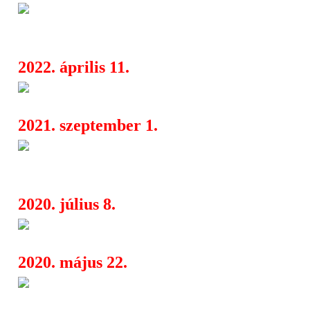
Helyszínváltozás - Hypocrisy, 
08:09
Agonist, Horizon Ignited
2022. április 11.
Hypocrisy, SepticFlesh az Ana
06:16
2021. szeptember 1.
Szimfonikus black/death metal 
08:59
Septicflesh és Carach Angren a Barb
2020. július 8.
Maximum Rock Festival 2021 
07:11
2020. május 22.
Július 31-én jön a Septicflesh
08:06