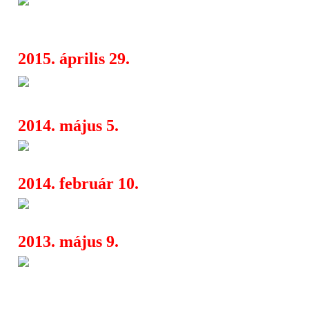
06:55
SepticFlesh, Aborted főszereplésével
2015. április 29.
Skeletonwich vasárnap este a
22:36
2014. május 5.
Amon Amarth, Hypnos, Heroi
17:07
2014. február 10.
Death By Metal Festival vol. 1
16:54
2013. május 9.
The Great Mass Over Europe 
04:30
Septicflesh, Fleshgod Apocalypse, Ca
Descending, The Konstellation konce