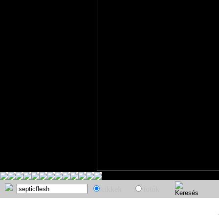
cikkek
fotók