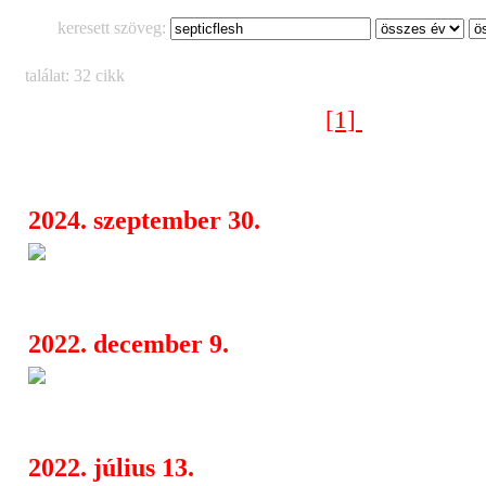
keresett szöveg:
találat: 32 cikk
[1]
[2]
Következő oldal >
2024. szeptember 30.
Septicflesh, Equilibrium: októ
06:27
koncert az Analogban
2022. december 9.
Thy Catafalque + Platon Kara
10:48
Parkban
2022. július 13.