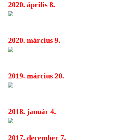
2020. április 8.
Meteora: a Stay Among Us cím
07:07
érkezett friss szöveges videó
2020. március 9.
Meteora: megjelent és végighal
08:25
Tragedy Of Delusion lemez
2019. március 20.
Death metal a Dürer Kertben: 
21:19
érkezik a Septicflesh és a Krisiun
2018. január 4.
Septicflesh: új klipp a január 
04:00
2017. december 7.