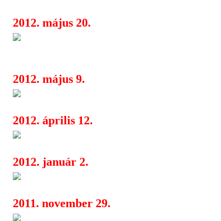
2012. május 20.
Behemoth, Vader: közös turnén
20:50
lengyel extrém metal zenekar
2012. május 9.
Metalfest 2012: most Horváto
02:52
2012. április 12.
Tovább bővül a Metalcamp fel
08:58
2012. január 2.
Underground Magazin Évérték
06:00
2011. november 29.
Új dobossal nyomul a The Sou
07:21