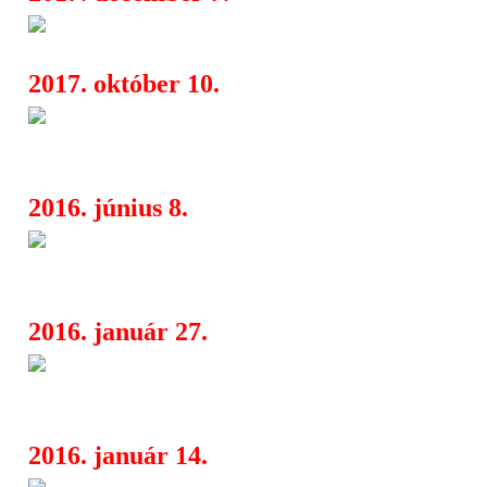
Black metal fesztivál a Barba
07:36
2017. október 10.
Septicflesh: januárban Budape
07:56
Inquisition társaságában
2016. június 8.
Septicflesh: nagyban dolgoznak
07:56
albumon
2016. január 27.
Death By Metal Festival vol 2 
10:04
Septicflesh, Aborted)
2016. január 14.
Death By Metal Vol. 2 a Katak