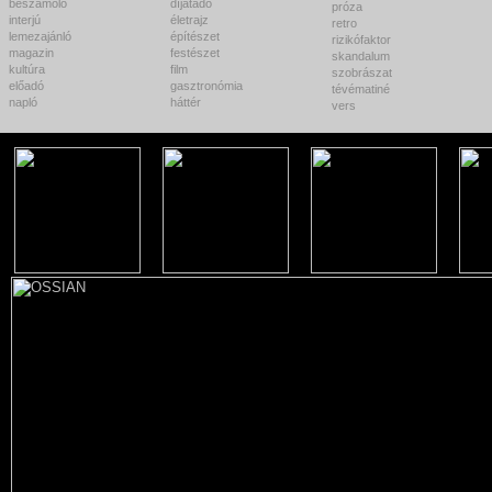
beszámoló
díjátadó
próza
interjú
életrajz
retro
lemezajánló
építészet
rizikófaktor
magazin
festészet
skandalum
kultúra
film
szobrászat
előadó
gasztronómia
tévématiné
napló
háttér
vers