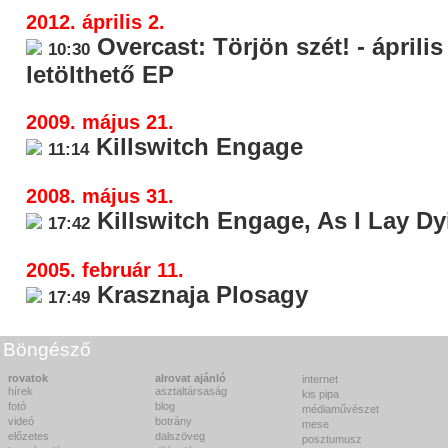
2012. április 2.
Overcast: Törjön szét! - április
10:30
letölthető EP
2009. május 21.
Killswitch Engage
11:14
2008. május 31.
Killswitch Engage, As I Lay Dy
17:42
2005. február 11.
Krasznaja Plosagy
17:49
Böngésző
rovatok
alrovat ajánló
internet
hírek
asztaltársaság
kis pipa
fotó
blog
médiaművészet
videó
botrány
mese
előzetes
dalszöveg
posztumusz