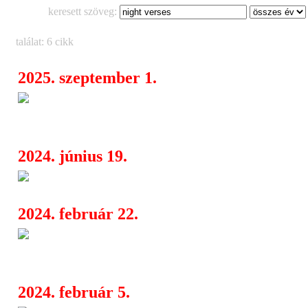
keresett szöveg:
találat: 6 cikk
2025. szeptember 1.
A House Of Protection felpörge
08:01
íme a „Godspeed”
2024. június 19.
Tool, Night Verses
11:28
2024. február 22.
A Night Verses megosztotta a 
08:59
című legújabb kislemezét
2024. február 5.