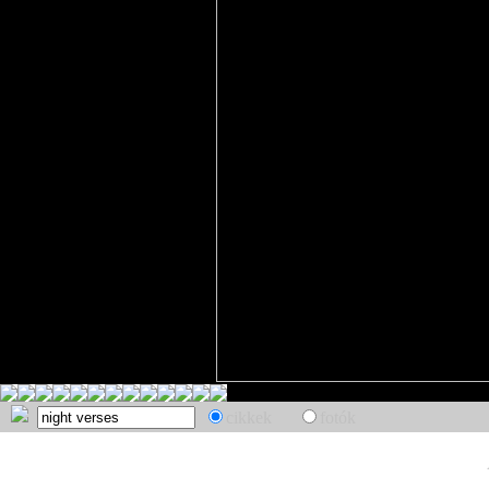
cikkek
fotók