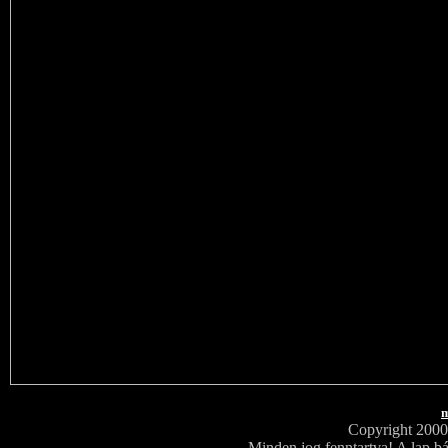
m
Copyright 200
Minden jog fenntartva! A lap bá