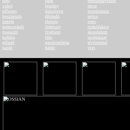
fotó
blog
médiaművészet
videó
botrány
mese
előzetes
dalszöveg
posztumusz
beszámoló
díjátadó
próza
interjú
életrajz
retro
lemezajánló
építészet
rizikófaktor
magazin
festészet
skandalum
kultúra
film
szobrászat
előadó
gasztronómia
tévématiné
napló
háttér
vers