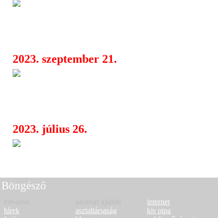
Live Nation junius- Bruce Dick
08:11
Charlotte Sands, Corey Taylor, The 
Yungblud, TOOL, Body Count feat. 
2023. szeptember 21.
A Night Verses hosszú várakoz
07:05
az Every Sound Has a Color In The V
első részét
2023. július 26.
Öt év után új számmal és videó
08:43
a Night Verses
Böngésző
rovatok
alrovat ajánló
internet
hírek
asztaltársaság
kis pipa