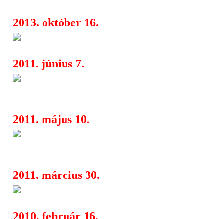
2013. október 16.
Sziget aftermovie - Te is benne
04:06
2011. június 7.
Tarolt a Napfogyatkozás az 
05:04
Awards gálán
2011. május 10.
Megvannak a 2011-es MTV Mo
05:03
jelöltjei
2011. március 30.
Filmszakértőket keres az MT
04:45
2010. február 16.