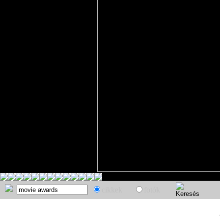
cikkek
fotók