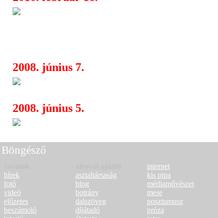
A Music Television bejelentett
14:25
Movie Awards és az MTV Video Mus
díjátadók helyszínét és időpontjait
2008. június 7.
Adam Sandler MTV-díjas!
16:10
2008. június 5.
2008 legjobb filmes csókja
12:50
Böngésző
rovatok
alrovat ajánló
internet
hírek
asztaltársaság
kis pipa
fotó
blog
médiaművészet
videó
botrány
mese
előzetes
dalszöveg
posztumusz
beszámoló
díjátadó
próza