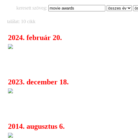
keresett szöveg:
találat: 10 cikk
2024. február 20.
“Ha Billy Idol cyberpunk lemeze
06:26
volna, ilyen dalokat írtak volna neki”
Dope Calypso új albuma
2023. december 18.
“Halálra izzadva léggitározta
08:49
órán keresztül, permanens görcsbe áll
megjelent a Dope Calypso új dala és v
2014. augusztus 6.
Újabb sztárfellépő az MTV 
17:14