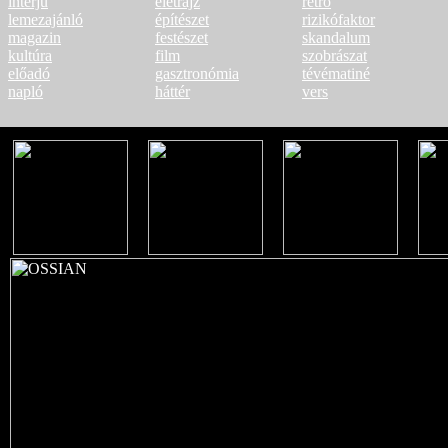
interjú
életrajz
retro
lemezajánló
építészet
rizikófaktor
magazin
festészet
skandalum
kultúra
film
szobrászat
előadó
gasztronómia
tévématiné
napló
háttér
vers