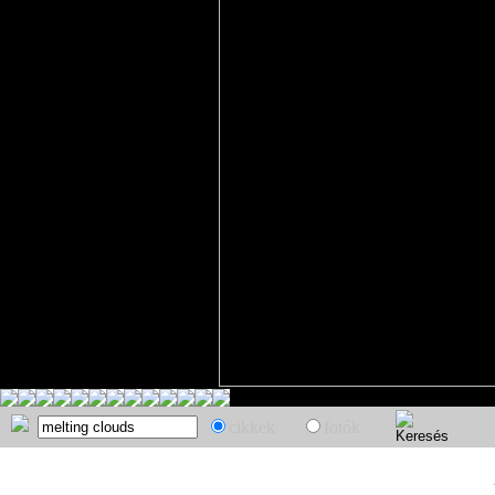
cikkek
fotók