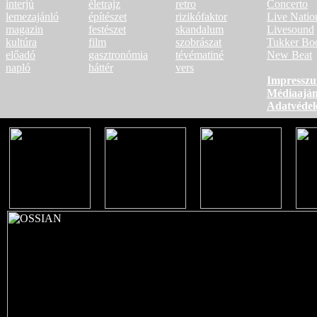
interjú
életrajz
retro
Concerto
lemezajánló
építészet
rizikófaktor
Live Natio
magazin
festészet
skandalum
Livesound
kultúra
film
szobrászat
Tukker Bo
előadó
gasztronómia
tévématiné
New Beat
napló
háttér
vers
Impressz
Médiaaján
Adatvéde