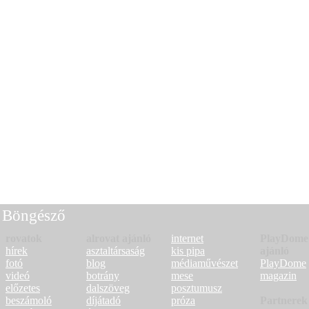
Böngésző
rovatok
alrovat ajánló
internet
PlayDome
hírek
asztaltársaság
kis pipa
ajánló
fotó
blog
médiaművészet
PlayDome
videó
botrány
mese
magazin
előzetes
dalszöveg
posztumusz
beszámoló
díjátadó
próza
Partnerek