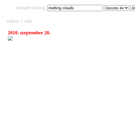
keresett szöveg:
találat: 1 cikk
2010. szeptember 20.
Havizaj ma
14:46