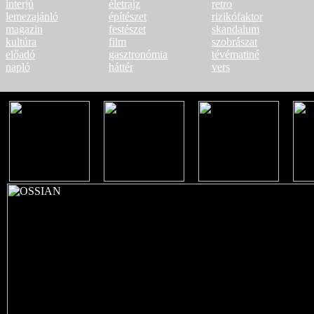
interjú
életrajz
retro
lemezajánló
építészet
rizikófaktor
magazin
festészet
skandalum
kultúra
film
szobrászat
előadó
gasztronómia
tévématiné
napló
háttér
vers