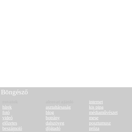
Böngésző
rovatok
alrovat ajánló
internet
hírek
asztaltársaság
kis pipa
fotó
blog
médiaművészet
videó
botrány
mese
előzetes
dalszöveg
posztumusz
beszámoló
díjátadó
próza