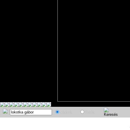
cikkek
fotók