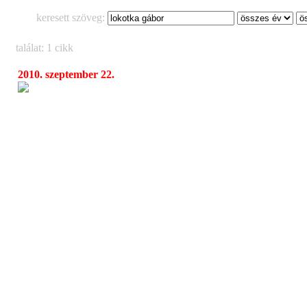
keresett szöveg:
találat: 1 cikk
2010. szeptember 22.
Szabadon Konvenciók Nélkül
14:30