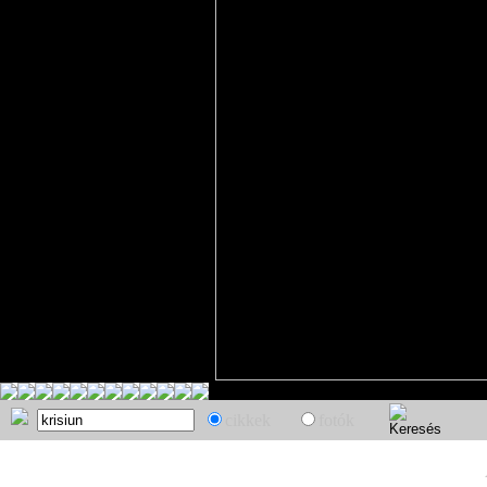
cikkek
fotók