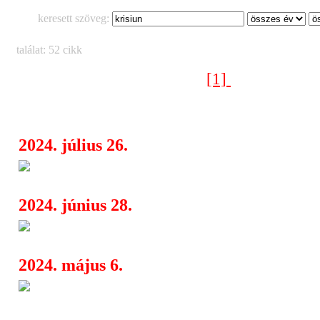
keresett szöveg:
találat: 52 cikk
[1]
[2]
[3]
Következő oldal >
2024. július 26.
Rockmaraton 2024 (1. rész)
19:43
2024. június 28.
Két hét múlva indul a Rockma
16:57
2024. május 6.
Rockmaraton: teljes a jubiluem
08:10
fellépőinek listája, de lesz még itt vala