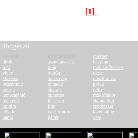
[1]
[2]
[3]
Következő oldal >
Böngésző
rovatok
alrovat ajánló
internet
hírek
asztaltársaság
kis pipa
fotó
blog
médiaművészet
videó
botrány
mese
előzetes
dalszöveg
posztumusz
beszámoló
díjátadó
próza
interjú
életrajz
retro
lemezajánló
építészet
rizikófaktor
magazin
festészet
skandalum
kultúra
film
szobrászat
előadó
gasztronómia
tévématiné
napló
háttér
vers