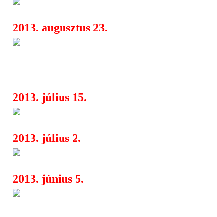
20 zenekar a Death By Metal F
04:18
2013. augusztus 23.
A Hammer Concerts bemutatja
04:33
Metal Festival: Kataklysm, Fleshgod
Dürer Kertben
2013. július 15.
Krisiun, Angerseed, Kill With
06:00
2013. július 2.
Angerseed - Nyári menetrend
13:05
2013. június 5.
A Concerto Music bemutatja: 
16:20
European Summer Tour 2013