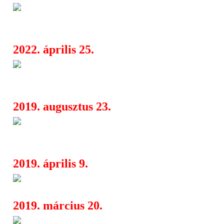
A Krisiun hamarosan új albu
06:54
jelentkezik
2022. április 25.
The Troops Of Doom: végighall
08:02
Sepultura gitáros első albuma
2019. augusztus 23.
Krisiun koncert a Gruesome és 
08:10
társaságában jövő tavasszal
2019. április 9.
Programváltozás a Rockmara
04:13
2019. március 20.
Death metal a Dürer Kertben: 
21:19