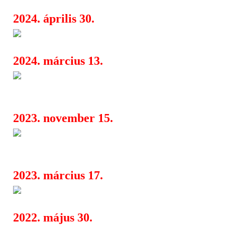
2024. április 30.
Rockmaraton 2024
08:38
2024. március 13.
Cattle Decapitation: négyzene
21:39
élén érkezik az amerikai deathgrind 
2023. november 15.
999 Ft-os jegy is kapható a Sui
11:13
koncertjére
2023. március 17.
Teljes a leltár a Dortmund Dea
07:45
2022. május 30.