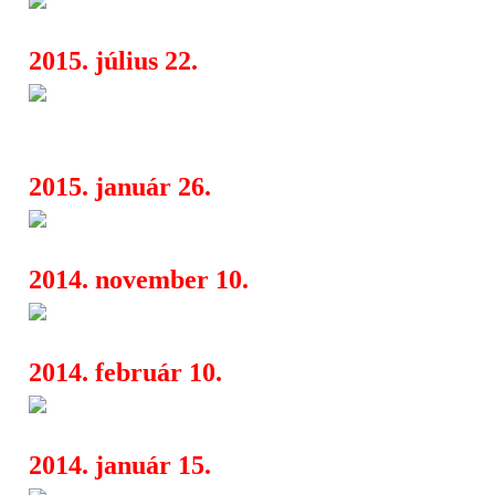
06:00
2015. július 22.
Brutal Assault 2015 - Európa 
16:55
extrém metal fesztiválja
2015. január 26.
Undergound Magazin Évértéke
08:39
2014. november 10.
Brutal Assault 2015 - az első n
06:00
2014. február 10.
Death By Metal Festival vol. 1
16:54
2014. január 15.