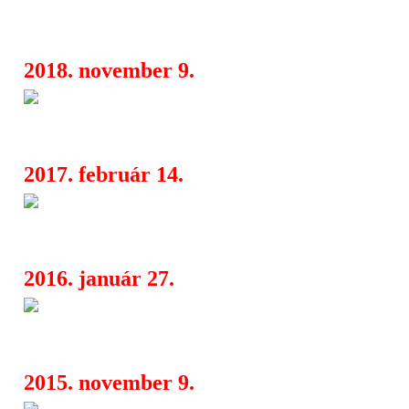
érkezik a Septicflesh és a Krisiun
2018. november 9.
Rockmaraton: jön a Gloryhamm
08:16
és a Rise Of The Northstar
2017. február 14.
Brutal Death/Black Attack - Ha
05:04
euro tour 2017
2016. január 27.
Death By Metal Festival vol 2 
10:04
Septicflesh, Aborted)
2015. november 9.
Brutal Assault 2015