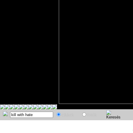
cikkek
fotók