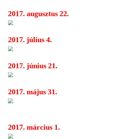
2017. augusztus 22.
Rock On! Fest!
04:21
2017. július 4.
Két hónap múlva Rock On Fes
04:29
2017. június 21.
Nova Rock 2017 - 2. rész
06:00
2017. május 31.
Korpse [NL], Scordatura [UK],
09:30
Hate
2017. március 1.
New Beat × 2017
02:59