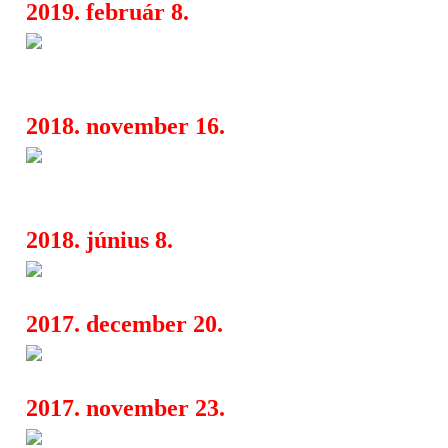
2019. február 8.
Erős hazai extrém metal buli 
07:14
Kertben
2018. november 16.
Újabb nevek a Rockmaratonon
07:01
Dying Fetus, Marduk
2018. június 8.
Killswitch Engage az Akvariu
08:38
2017. december 20.
Újabb nevek a Rockmaratono
08:16
2017. november 23.
Jön az Iced Earth a Rockmara
07:26