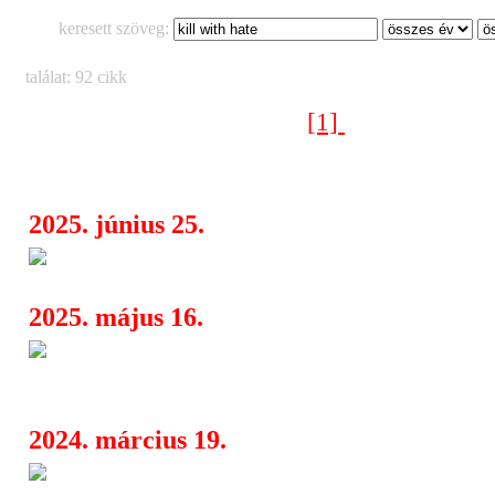
keresett szöveg:
találat: 92 cikk
[1]
[2]
[3]
[4]
Következő oldal >
2025. június 25.
Carcass, Beneath The Void, V
07:58
2025. május 16.
Carcass, Beneath The Void, 
08:49
2024. március 19.
Crypta: brazil death metal a 
06:19