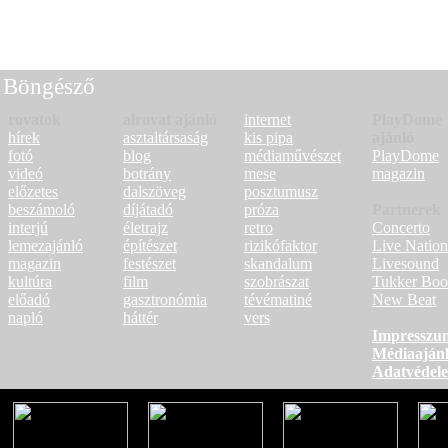
Következő oldal >
Böngésző
rovatok
alrovat ajánló
internet
PlayDome
hírek
asztaltársaság
kis pipa
ajánló
fotó
blog
médiaművészet
PlayDome
videó
botrány
mese
magazin
előzetes
dalszöveg
posztumusz
beszámoló
díjátadó
próza
Partnerek
interjú
életrajz
retro
Concerto
lemezajánló
építészet
rizikófaktor
Live Nation
magazin
festészet
skandalum
Livesound
kultúra
film
szobrászat
Tukker Boo
előadó
gasztronómia
tévématiné
New Beat
napló
háttér
vers
Impresszu
Médiaajánl
Adatvédel