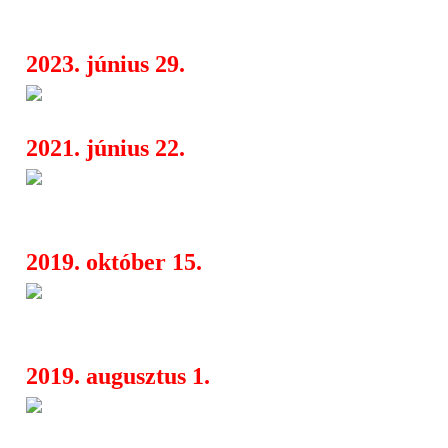
ban
2023. június 29.
Vektor, Needless, Beneath The
09:33
2021. június 22.
Megjelent a Beneath The Void .
07:36
című nagylemeze
2019. október 15.
Death metal, black metal és eg
08:05
metal a Rockmaratonon
2019. augusztus 1.
Archaic: jótékonykodnak a th
08:03