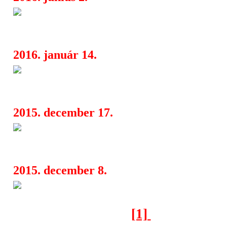
Killswitch Engage, Architects,
13:17
Red, Atreyu, Bury Tomorrow
2016. január 14.
Death By Metal Vol. 2 a Katak
06:55
SepticFlesh, Aborted főszereplésével
2015. december 17.
Decembervégi brutalitás: Kill 
04:33
Krampüs, Omega Diatribe és a többi
2015. december 8.
Death metal est a KVLT-ban
08:29
[1]
[2]
[3]
[4]