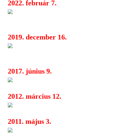
2022. február 7.
Hamarosan megjelenik a 12. A
06:29
Peppers album
2019. december 16.
Red Hot Chili Peppers: John F
10:26
visszatért a bandába
2017. június 9.
Macy Gray először Budapeste
08:21
2012. március 12.
RHCP: Frusciante nem megy
04:20
2011. május 3.
Red Hot Chilli Peppers: nyáro
01:57