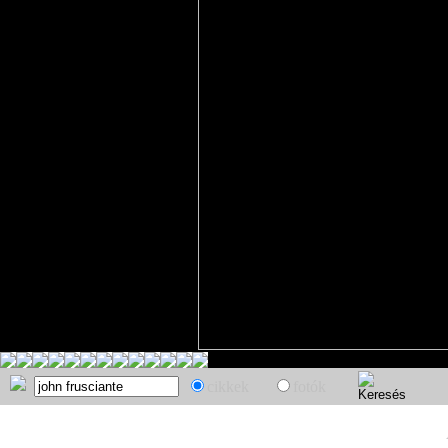
cikkek
fotók