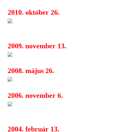
2010. október 26.
Félig kész az új Red Hot Chili
10:12
album
2009. november 13.
John Frusciante szólóalbum
10:44
2008. május 26.
Visszavonult a Red Hot Chili 
17:27
2006. november 6.
Music for the Divine - Glenn 
10:10
Budapesten
2004. február 13.