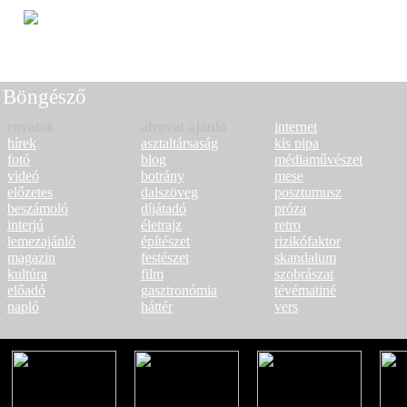
John Frusciante: Shadows Coll
10:40
People
Böngésző
rovatok
alrovat ajánló
internet
hírek
asztaltársaság
kis pipa
fotó
blog
médiaművészet
videó
botrány
mese
előzetes
dalszöveg
posztumusz
beszámoló
díjátadó
próza
interjú
életrajz
retro
lemezajánló
építészet
rizikófaktor
magazin
festészet
skandalum
kultúra
film
szobrászat
előadó
gasztronómia
tévématiné
napló
háttér
vers