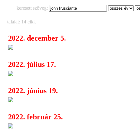
keresett szöveg:
találat: 14 cikk
2022. december 5.
John Frusciante új szólóalbumo
08:34
2022. július 17.
Pearl Jam
20:55
2022. június 19.
Red Hot Chili Peppers
21:22
2022. február 25.
Red Hot Chili Peppers: World
05:15