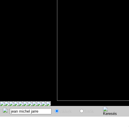
cikkek
fotók