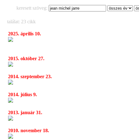
keresett szöveg:
találat: 23 cikk
2025. április 10.
Jean-Michel Jarre kilenc év után tér vissza 
08:16
látványos elektronikus utazással
2015. október 27.
Delain és Anneke Van Giersbergen koncert
07:32
2014. szeptember 23.
Világsztárok a CAFe Budapesten
04:19
2014. július 9.
Laurie Anderson, Jonas Kaufmann és Elvis
04:26
2013. január 31.
Stradivari és Skrillex botlott egymásba a 
04:59
2010. november 18.
Joe Satriani
14:37