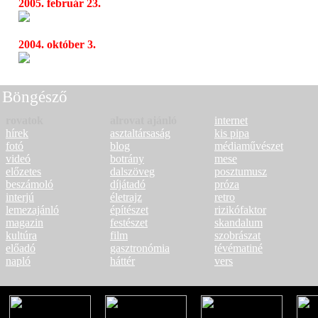
2005. február 23.
Jean Michel Jarre: Aero
15:45
2004. október 3.
Már a boltokban Jean Michel Jarre Aero c
11:48
Böngésző
rovatok
alrovat ajánló
internet
hírek
asztaltársaság
kis pipa
fotó
blog
médiaművészet
videó
botrány
mese
előzetes
dalszöveg
posztumusz
beszámoló
díjátadó
próza
interjú
életrajz
retro
lemezajánló
építészet
rizikófaktor
magazin
festészet
skandalum
kultúra
film
szobrászat
előadó
gasztronómia
tévématiné
napló
háttér
vers