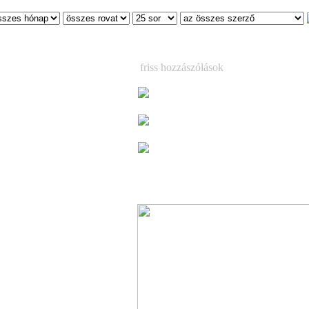
friss hozzászólások
Budapestre egy
Már csak egy hétig látható a korea
magyar kézműves tárlat
(3)
Már csak egy hétig látható a korea
magyar kézműves tárlat
(1)
 novemberben
Megjelent Ed Sheeran vadonatúj 
lemeze, a ´Play (Deluxe)´ – kilenc ext
dallal, köztük a kiemelkedő „Skeleto
szal
(3)
 Costello a Müpában
Zenekadémián