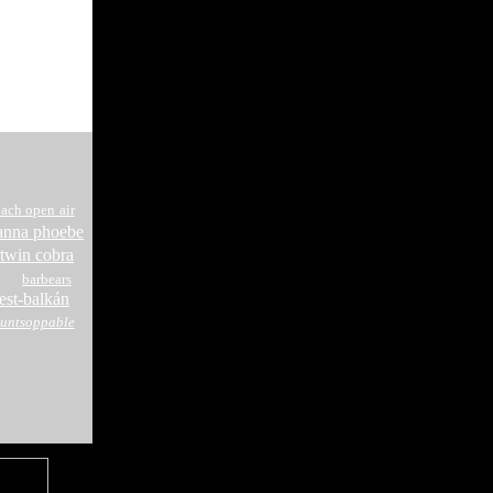
ach open air
anna phoebe
twin cobra
barbears
est-balkán
untsoppable