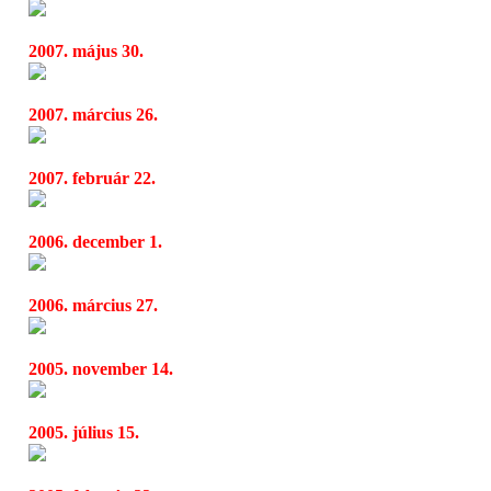
Napra és Zuboly
12:56
2007. május 30.
VI. Református Zenei Fesztivál
12:54
2007. március 26.
Jean Michel Jarre új albummal lepte meg ra
13:29
2007. február 22.
Jean Michel Jarre legújabb albuma, a Téo 
17:28
2006. december 1.
Víz az életért
10:43
2006. március 27.
Jean Michel Jarre: Live from Gdansk
12:51
2005. november 14.
Koncertlemez Jean Michel Jarre-tól
17:10
2005. július 15.
Ganga: I Dream About Trees
16:52