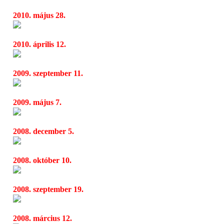
2010. május 28.
Jean-Michel Jarre ismét varázsolt Budapest
10:49
2010. április 12.
Jean Michel Jarre a Budapest Sportarénáb
13:41
2009. szeptember 11.
Légies francia dallamok – Air-koncert Buda
17:18
2009. május 7.
Hajón melegítenek a Hegyaljára
13:11
2008. december 5.
Jean Michel Jarre az Arénában
10:47
2008. október 10.
Jean Michel Jarre a Papp László Sportarén
10:47
2008. szeptember 19.
Jean Michel Jarre novemberben újra nálunk 
13:12
2008. március 12.