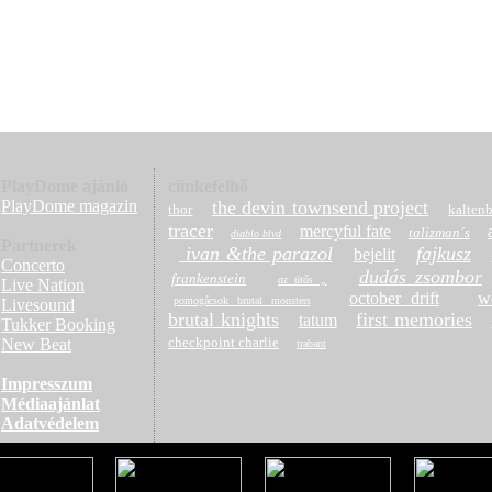
ímű albuma
PlayDome ajánló
címkefelhő
PlayDome magazin
the devin townsend project
thor
kaltenb
tracer
mercyful fate
talizman´s
diablo blvd
Partnerek
ivan &the parazol
fajkusz
bejelit
Concerto
dudás zsombor
frankenstein
az ütős „
Live Nation
october drift
w
pomogácsok brutal monsters
Livesound
brutal knights
first memories
tatum
Tukker Booking
checkpoint charlie
New Beat
trabant
Impresszum
Médiaajánlat
Adatvédelem