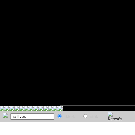
cikkek
fotók