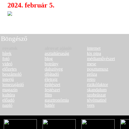
2024. február 5.
Női zenekarok dömpingje: Yona
08:54
és Charlotte Sands a Live Nation kín
Böngésző
rovatok
alrovat ajánló
internet
hírek
asztaltársaság
kis pipa
fotó
blog
médiaművészet
videó
botrány
mese
előzetes
dalszöveg
posztumusz
beszámoló
díjátadó
próza
interjú
életrajz
retro
lemezajánló
építészet
rizikófaktor
magazin
festészet
skandalum
kultúra
film
szobrászat
előadó
gasztronómia
tévématiné
napló
háttér
vers