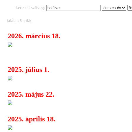
keresett szöveg:
találat: 9 cikk
2026. március 18.
A Hell and Heaven után új irán
07:45
Awake For Days – megérkezett a Wa
2025. július 1.
Avenged Sevenfold a Budapest
07:10
2025. május 22.
Halflives a Dürer Kertben!
07:56
2025. április 18.
Halflives: májusban visszatér 
08:05