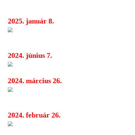
robbanékony alterrock csapat
2025. január 8.
A Halflives ismét a Dürer kertb
10:10
európai turné 2025 tavaszán
2024. június 7.
Palaye Royale és Halflives a 
06:16
2024. március 26.
Fesztiválhangulat a Dürer kert
07:44
és az Inferno Turné
2024. február 26.
Halflives - Inferno 2024 Tour
07:32