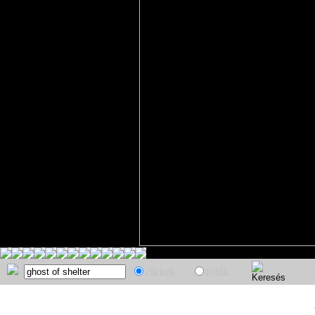
cikkek
fotók