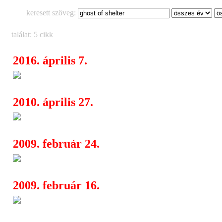
keresett szöveg:
találat: 5 cikk
2016. április 7.
Tobias Sammet´s Avantasia
21:46
2010. április 27.
Shell Beach buli sok vendéggel
13:58
2009. február 24.
Shell Beach, Falcongate, Ghost
13:46
2009. február 16.
Shell Beach, Falcongate, Ghost
13:36