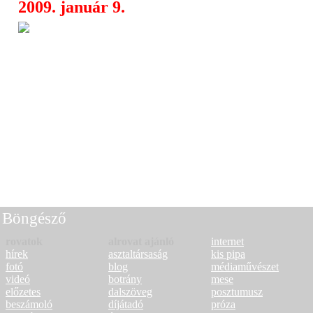
2009. január 9.
Solution - visszatérés
17:13
Böngésző
rovatok
alrovat ajánló
internet
hírek
asztaltársaság
kis pipa
fotó
blog
médiaművészet
videó
botrány
mese
előzetes
dalszöveg
posztumusz
beszámoló
díjátadó
próza