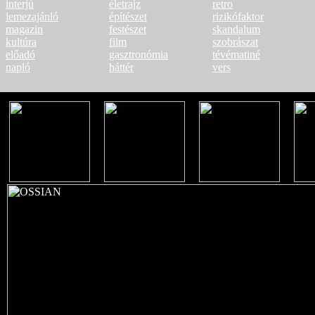
interjú
életrajz
retro
lemezajánló
építészet
rizikófaktor
magazin
festészet
skandalum
kultúra
film
szobrászat
előadó
gasztronómia
tévématiné
napló
háttér
vers