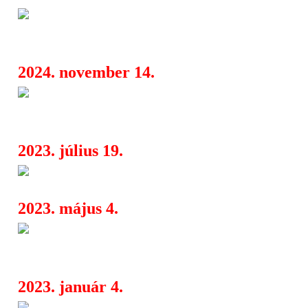
Megérkezett a Ciconia ötödik 
08:29
Synaesthetic Garbage
2024. november 14.
Dokumentumfilm érkezik a Pl
06:28
együttesről a Pannónia Mozikba!
2023. július 19.
X - itt az Onyria 10 éves jubil
05:07
2023. május 4.
A Garbage újraértelmezte a Si
08:40
Banshees - Cities in Dust című klassz
2023. január 4.
The Subways 2023-ban az Akv
09:16