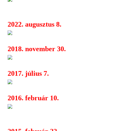
Klubban
2022. augusztus 8.
Gojira, Alien Weaponry
22:11
2018. november 30.
HOTS Workshop- Matt Lawre
05:02
2017. július 7.
Gojira, Omega Diatribe
07:38
2016. február 10.
További neveket leplezett le a
20:04
napi bontás