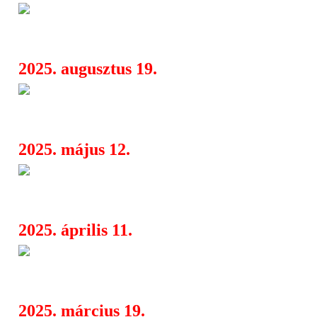
Twenty One Pilots – „City Wal
09:30
csúcspont a Breach albumon
2025. augusztus 19.
Megérkezett a Twenty One Pilot
09:15
„Drum Show”
2025. május 12.
Get Out My Face: Shirley Ma
09:45
többet a világból
2025. április 11.
A Garbage új klippel jelentkez
09:01
Future In Optimism
2025. március 19.