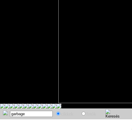
cikkek
fotók