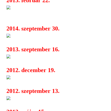
2015. február 22.
The Experimental Tropic Blue
08:36
Dope Calypso a Corvintetőn
2014. szeptember 30.
Lázadás a Hajón!
04:24
2013. szeptember 16.
Gojira
06:00
2012. december 19.
II. Happy Finish Tribute Fest
14:41
2012. szeptember 13.
ELMARAD a mai Turbo-konce
12:06