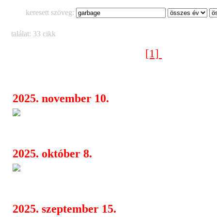
keresett szöveg:
találat: 33 cikk
[1]
[2]
Következő oldal >
2025. november 10.
Magyar sorozatötlet tarolt a r
06:36
nemzetközi pitch versenyen
2025. október 8.
Hamarosan megjelenik: Chris
08:09
Pals Duets Special albuma
2025. szeptember 15.