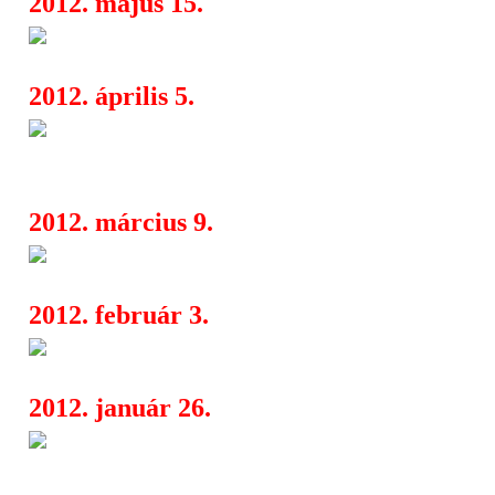
2012. május 15.
Megjelent a Garbage új lemez
04:40
2012. április 5.
Napalm Death, Hypnos, Brutal
06:00
Freedom Is A Lie
2012. március 9.
Megvan a teljes Garbage-track
04:13
2012. február 3.
Megvan a Garbage-lemez cím
04:32
2012. január 26.
Ötödik stúdiólemezét adja ki 
05:04
tavaszán