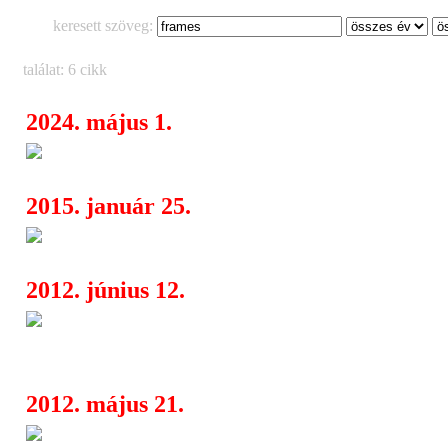
keresett szöveg:
találat: 6 cikk
2024. május 1.
Debütáló EP-vel jelentkezik az
08:48
2015. január 25.
Megérkezett a Have No Clue ú
20:43
2012. június 12.
Anneke Van Giersbergen, Fram
06:00
Ferelli
2012. május 21.
Anneke Van Giersbergen, Fram
06:00