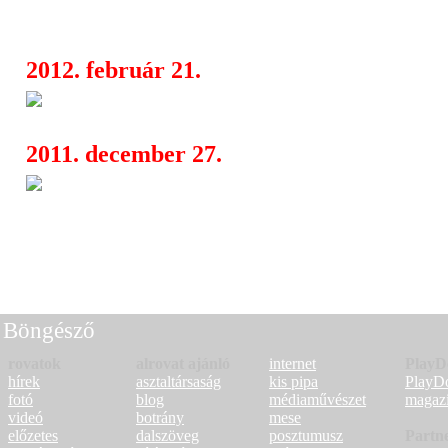
Ferelli
2012. február 21.
Get Infected Tour 2012
04:54
2011. december 27.
Concerto koncertek 2012-ben 
08:43
MacAlpine, Emilie Autumn, Anneke 
Giersbergen, Epica, Amorphis, DAD,
Tankard
Böngésző
rovatok
alrovat ajánló
internet
PlayD
hírek
asztaltársaság
kis pipa
PlayD
fotó
blog
médiaművészet
magaz
videó
botrány
mese
előzetes
dalszöveg
posztumusz
Partn