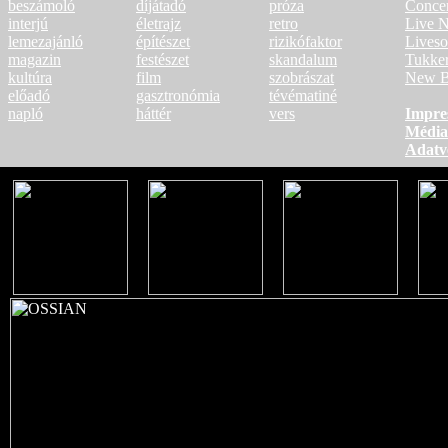
beszámoló
díjátadó
próza
Conce
interjú
életrajz
retro
Live N
lemezajánló
építészet
rizikófaktor
Lives
magazin
festészet
skandalum
Tukke
kultúra
film
szobrászat
New B
előadó
gasztronómia
tévématiné
napló
háttér
vers
Impre
Média
Adatv