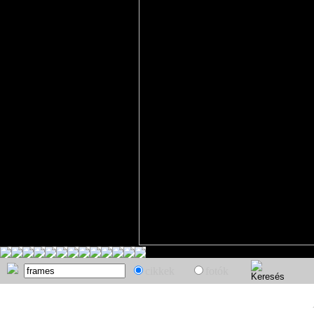
cikkek
fotók