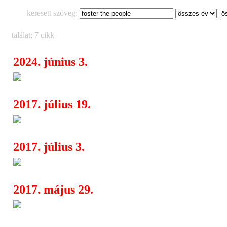
keresett szöveg:
találat: 7 cikk
2024. június 3.
Itt a Foster The People óriási v
08:09
2017. július 19.
Budapest Park: a java még csa
04:43
2017. július 3.
Holnap a Foster The People
17:37
2017. május 29.
Ismét Budapesten Bob Marley 
17:10