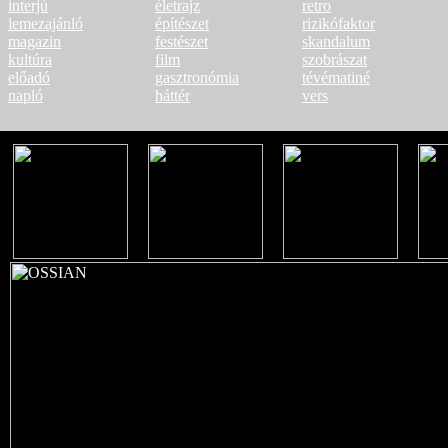
interjú
életrajz
retro
lemezajánló
építészet
rizikófaktor
magazin
festészet
skandalum
kultúra
film
szobrászat
előadó
gasztronómia
tévématiné
napló
háttér
vers