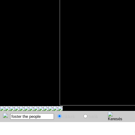
cikkek
fotók