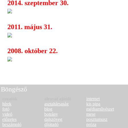
2014. szeptember 30.
Lázadás a Hajón!
04:24
2011. május 31.
Foster The People: sikersztori
00:41
2008. október 22.
SEAL – SOUL új albuma nove
11:52
Böngésző
rovatok
alrovat ajánló
internet
hírek
asztaltársaság
kis pipa
fotó
blog
médiaművészet
videó
botrány
mese
előzetes
dalszöveg
posztumusz
beszámoló
díjátadó
próza