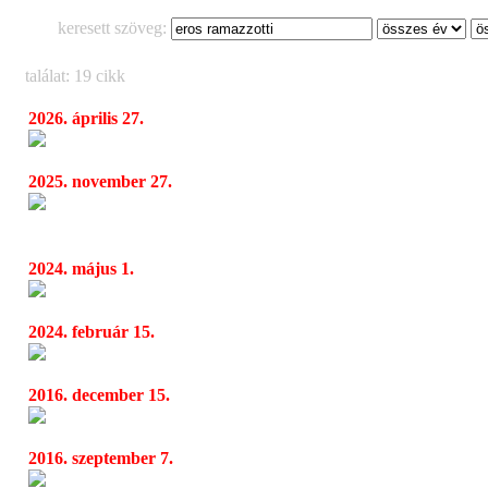
keresett szöveg:
találat: 19 cikk
2026. április 27.
Eros Ramazzotti újra Budapesten
06:15
2025. november 27.
Újjászületik Ramazzotti ikonikus dala: Alici
08:02
közreműködésével érkezett a La Aurora új változat
2024. május 1.
A világsztár magyar zongorazseni újra a
04:14
2024. február 15.
Visszatér Budapestre a világhírű pop-opera t
06:29
2016. december 15.
Eros Ramazotti - “Perfetto Tour 2016”
19:48
2016. szeptember 7.
Eros Ramazotti Budapesten - PERFETTO
08:06