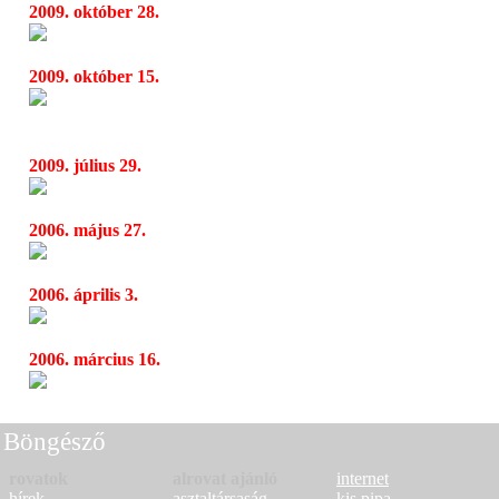
2009. október 28.
Háttérzene szexhez, szakításhoz, béküléshez 
17:44
2009. október 15.
Eros Ramazzotti hódítása videókon és a Pa
14:10
Sportarénában
2009. július 29.
Eros Ramazotti – egy héttel később
17:23
2006. május 27.
Eros Ramazzotti
14:50
2006. április 3.
Eros Ramazzotti - World Tour 2006 -
12:55
2006. március 16.
Eros Ramazzotti IFPI Platinum Europe Aw
17:39
Böngésző
rovatok
alrovat ajánló
internet
hírek
asztaltársaság
kis pipa