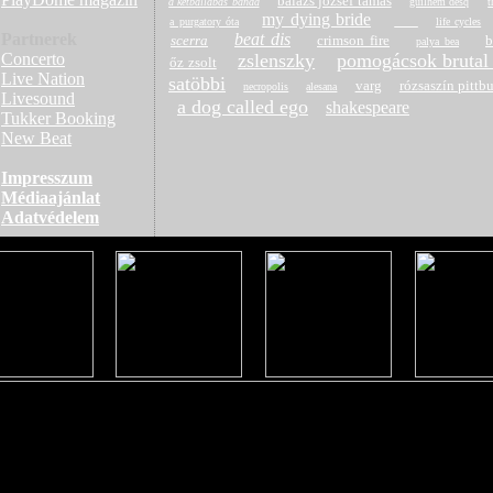
balázs józsef tamás
a kétballábas banda
guilhem desq
t
my dying bride
a purgatory óta
life cycles
Partnerek
beat dis
scerra
crimson fire
b
palya bea
Concerto
zslenszky
pomogácsok brutal
őz zsolt
Live Nation
satöbbi
varg
rózsaszín pittbu
necropolis
alesana
Livesound
a dog called ego
shakespeare
Tukker Booking
New Beat
Impresszum
Médiaajánlat
Adatvédelem