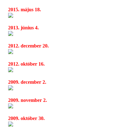
2015. május 18.
Megjelent Eros Ramazzotti új albuma
04:43
2013. június 4.
Eros Ramazzotti
04:54
2012. december 20.
Eros Ramazzotti NOI World tour márciusba
04:35
2012. október 16.
Olaszok fenegyereke, Eros Ramazotti újra 
04:30
2009. december 2.
Eros Ramazzotti Tour 2009
16:57
2009. november 2.
Eros Ramazzotti jókedvűen érkezett meg Bu
11:59
2009. október 30.
Az európai George Clooney – Gianni Annon
16:55
Ramazzottiról