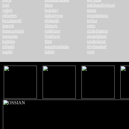
fotó
blog
médiaművészet
videó
botrány
mese
előzetes
dalszöveg
posztumusz
beszámoló
díjátadó
próza
interjú
életrajz
retro
lemezajánló
építészet
rizikófaktor
magazin
festészet
skandalum
kultúra
film
szobrászat
előadó
gasztronómia
tévématiné
napló
háttér
vers