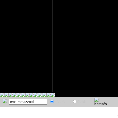
cikkek
fotók