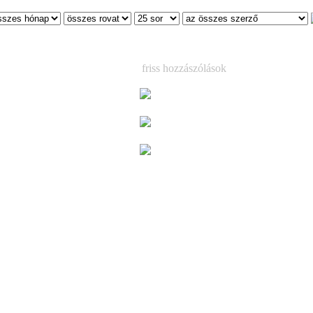
friss hozzászólások
Már csak egy hétig látható a korea
magyar kézműves tárlat
(3)
Már csak egy hétig látható a korea
a Keys
magyar kézműves tárlat
(1)
a
Megjelent Ed Sheeran vadonatúj 
lemeze, a ´Play (Deluxe)´ – kilenc ext
dallal, köztük a kiemelkedő „Skeleto
z MVM Dome-ban
szal
(3)
rió
 TOUR 2016