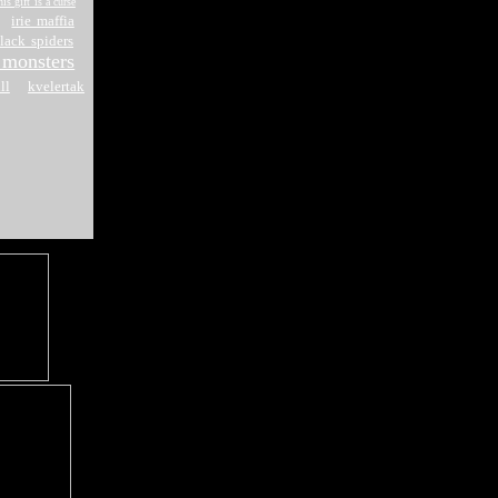
his gift is a curse
irie maffia
lack spiders
 monsters
ll
kvelertak