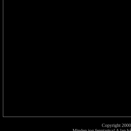
Copyright 200
Minden jog fenntartva! A lap bá