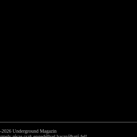
0-2026 Underground Magazin
rmely része csak engedéllyel használható fel!