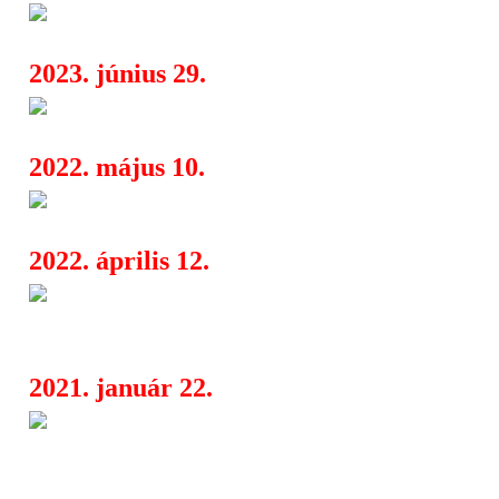
20 éves a Lead Zeppelin, a Ha
06:17
2023. június 29.
Vektor, Needless, Beneath The
09:33
2022. május 10.
Fesztivált így nem vártunk még
06:18
2022. április 12.
A black metal PANZERFAUST 
14:13
Velnias (USA) Budapesten
2021. január 22.
Megérkezett a Bengal rockproj
08:23
albuma, a Gathering Storm