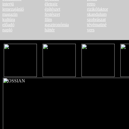
interjú
életrajz
retro
lemezajánló
építészet
rizikófaktor
magazin
festészet
skandalum
kultúra
film
szobrászat
előadó
gasztronómia
tévématiné
napló
háttér
vers