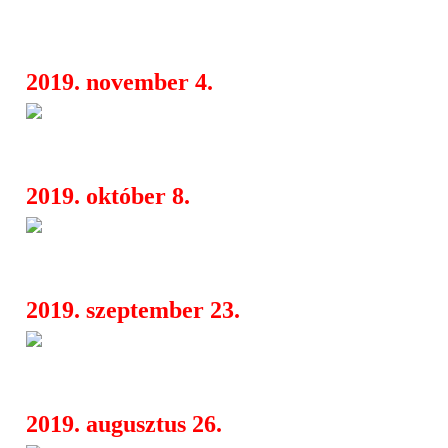
albumáról
2019. november 4.
Swallow The Sun, October Tid
16:15
Dürerben
2019. október 8.
Invader: megjelent a harmadi
06:08
elindult a turné az Ossian vendégekén
2019. szeptember 23.
Invader: új dal az október ele
07:03
Valóságelvonó albumról
2019. augusztus 26.