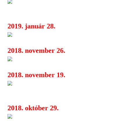
Érkeznek a nyilvánosságra hoz
14:49
ufódokumentumok
2019. január 28.
Nulladik Valtozat 30 - jubileu
16:37
2018. november 26.
Original Enigma Voices
04:23
2018. november 19.
Munka – Nemzetközi kiállítás 
16:58
Budapestben
2018. október 29.
Leecher: európai turné után, ú
07:25
Indiegogo kampány előtt