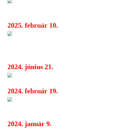
Egy érzelmi utazás állomásai 
06:13
elmesélve
2025. február 10.
A legendás Pál Utcai Fiúk zene
06:13
projectjével indul az Alterplacc Valen
különkiadás!
2024. június 21.
Body Count vs Budapest Park
07:20
2024. február 19.
Therion: a teljes Leviathan tri
06:18
márciusban a svéd szimfo-metal zene
2024. január 9.