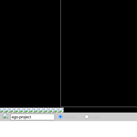
cikkek
fotók