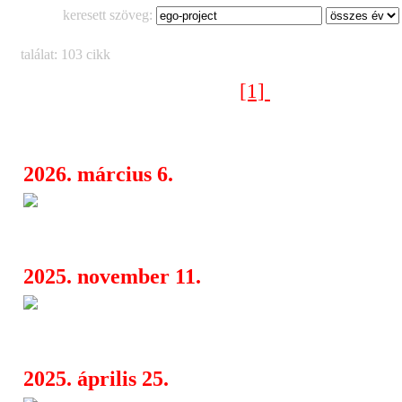
keresett szöveg:
találat: 103 cikk
[1]
[2]
[3]
[4]
[5]
Következő oldal >
2026. március 6.
Lonely Life: amikor Ceschi, F
08:10
King együtt ordítanak
2025. november 11.
Goztola Lorent Kristina főszere
06:38
nyert egy francia film Hágában
2025. április 25.