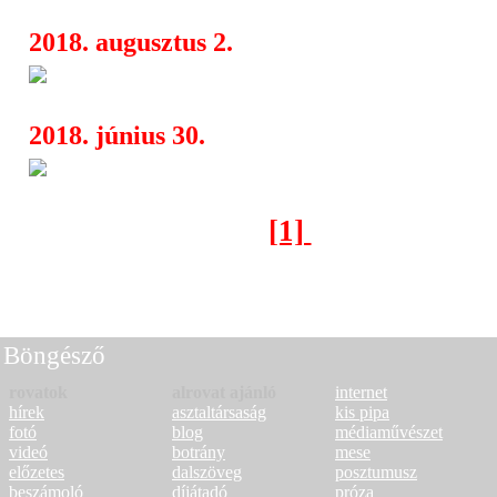
2018. augusztus 2.
Palkonya Hangja 2018
07:20
2018. június 30.
Palkonya Hangja 2018
06:36
[1]
[2]
[3]
[4]
[5]
Következő oldal >
Böngésző
rovatok
alrovat ajánló
internet
hírek
asztaltársaság
kis pipa
fotó
blog
médiaművészet
videó
botrány
mese
előzetes
dalszöveg
posztumusz
beszámoló
díjátadó
próza