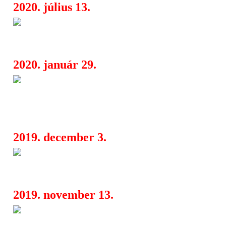
2020. július 13.
MoneyRoll: bemutatkozik a de
08:18
tagságának új zenekara
2020. január 29.
Háromnapos jazzünnep a Müpá
04:34
délutáni koncertek és a műfaj sztárja
Showcase-en
2019. december 3.
At Night I Fly: dalpremier a p
08:56
Mirror Maze nagylemezről
2019. november 13.
At Night I Fly: hallgasd meg az
08:28
progresszív metalosok decemberben 