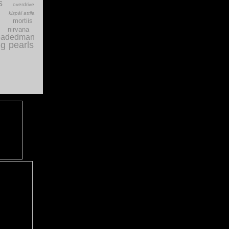
s
overdrive
g
kispál attila
mortiis
nirvana
eadedman
ig pearls