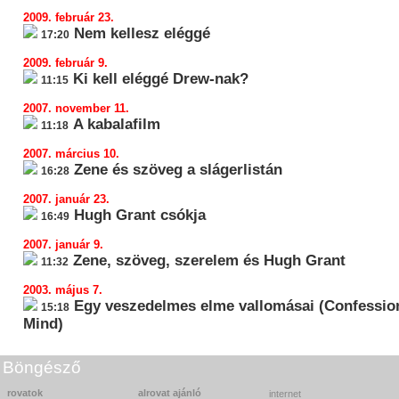
2009. február 23.
Nem kellesz eléggé
17:20
2009. február 9.
Ki kell eléggé Drew-nak?
11:15
2007. november 11.
A kabalafilm
11:18
2007. március 10.
Zene és szöveg a slágerlistán
16:28
2007. január 23.
Hugh Grant csókja
16:49
2007. január 9.
Zene, szöveg, szerelem és Hugh Grant
11:32
2003. május 7.
Egy veszedelmes elme vallomásai (Confessio
15:18
Mind)
Böngésző
rovatok
alrovat ajánló
internet