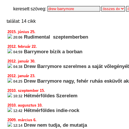
keresett szöveg:
találat: 14 cikk
2015. június 25.
Rudimental  szeptemberben
20:06
2012. február 22.
Barrymore bízik a borban
04:59
2012. január 30.
Drew Barrymore szerelmes a saját vőlegényé
04:38
2012. január 23.
Drew Barrymore nagy, fehér ruhás esküvőt ak
04:25
2010. szeptember 15.
Hétmérföldes Szerelem
10:32
2010. augusztus 10.
Hétmérföldes indie-rock
12:42
2009. március 6.
Drew nem tudja, de mutatja
12:14