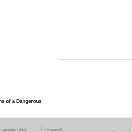
ns of a Dangerous
PlayDome ajánló
címkefelhő