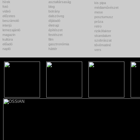
hírek
asztaltársaság
kis pipa
fotó
blog
médiaművészet
videó
botrány
mese
előzetes
dalszöveg
posztumusz
beszámoló
díjátadó
próza
interjú
életrajz
retro
lemezajánló
építészet
rizikófaktor
magazin
festészet
skandalum
kultúra
film
szobrászat
előadó
gasztronómia
tévématiné
napló
háttér
vers