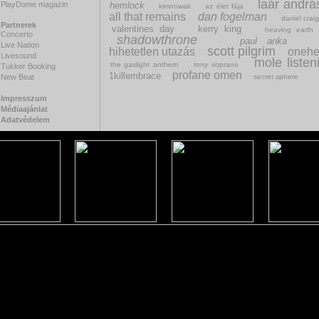
laár andrá
PlayDome magazin
hemlock
kimnowak
az élet fája
all that remains
dan fogelman
daniel crai
Partnerek
valentines day
kerry king
heaving earth
Concerto
shadowthrone
paul anka
Live Nation
scott pilgrim
hihetetlen utazás
oneh
Livesound
mole listen
the gaslight anthem
tony soprano
Tukker Booking
profane omen
1killembrace
New Beat
secret sphere
Impresszum
Médiaajánlat
Adatvédelem