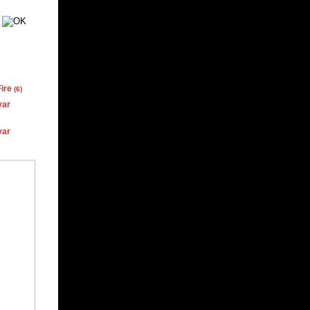
ire
(6)
yar
yar