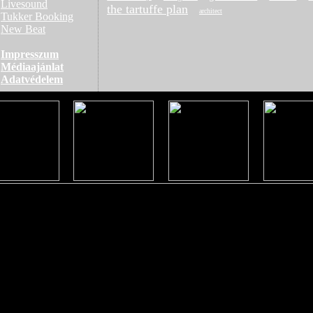
Livesound
the tartuffe plan
architect
Tukker Booking
New Beat
Impresszum
Médiaajánlat
Adatvédelem