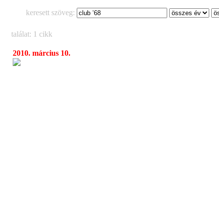
keresett szöveg:
találat: 1 cikk
2010. március 10.
CLUB ’68, Radics Béla – legendás magyar gi
10:14