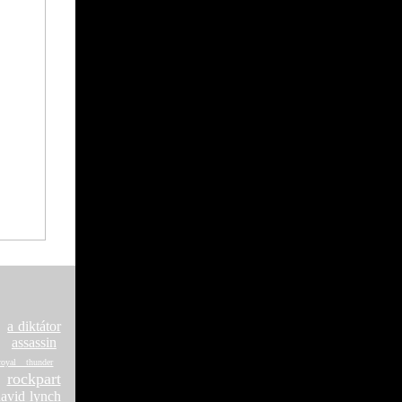
a diktátor
assassin
royal thunder
rockpart
david lynch