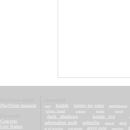
PlayDome ajánló
címkefelhő
PlayDome magazin
heidrik
tommy lee jones
metalmania
grave
kósza band
rocktusa
kmfdm
lovreck
Partnerek
dark shadows
korpás éva
Concerto
adrenaline mob
anberlin
ahab
tűzkerék
Live Nation
green zone
wargasm
az erő krónikája
mastodon