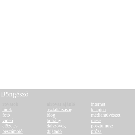
Böngésző
rovatok
alrovat ajánló
internet
hírek
asztaltársaság
kis pipa
fotó
blog
médiaművészet
videó
botrány
mese
előzetes
dalszöveg
posztumusz
beszámoló
díjátadó
próza