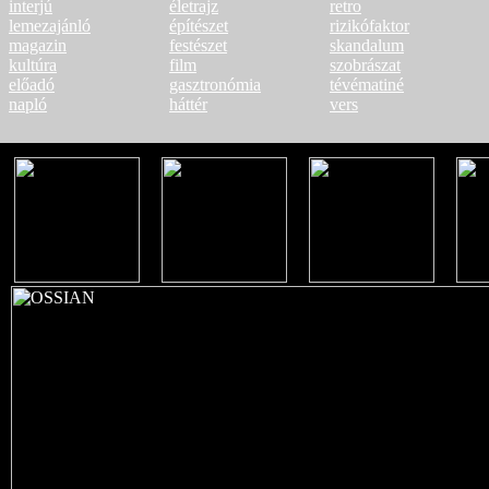
interjú
életrajz
retro
lemezajánló
építészet
rizikófaktor
magazin
festészet
skandalum
kultúra
film
szobrászat
előadó
gasztronómia
tévématiné
napló
háttér
vers