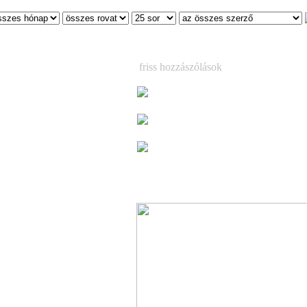
friss hozzászólások
táros – emlékére
Már csak egy hétig látható a korea
magyar kézműves tárlat
(3)
Már csak egy hétig látható a korea
magyar kézműves tárlat
(1)
Megjelent Ed Sheeran vadonatúj 
lemeze, a ´Play (Deluxe)´ – kilenc ext
dallal, köztük a kiemelkedő „Skeleto
szal
(3)