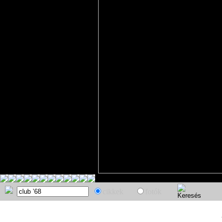
cikkek
fotók