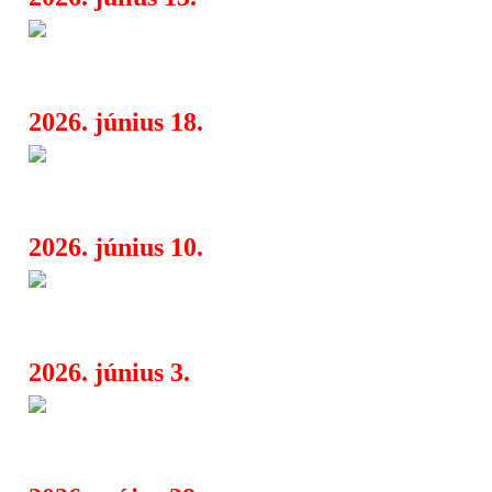
Miss May I bejelentette új alb
07:45
For Me
2026. június 18.
Sleeping With Sirens új klipet a
08:25
“House Of Matches”-hez
2026. június 10.
Interpol augusztusban új album
08:15
két dal már hallgatható
2026. június 3.
Szeptemberben az A38-on ad k
07:47
a Wall Of Sleep és a Nevergreen