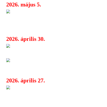
2026. május 5.
Korn dobos Ray Luzier: ´Két r
08:54
zenekarba is azért nem kerültem be,
drogoztam´
2026. április 30.
Reverend And The Makers Ro
08:20
Williamsszel tér vissza: megérkezett
The Menzingers bejelentették 
08:15
érkezik az Everything I Ever Saw
2026. április 27.
At The Gates kiadta utolsó al
07:40
Lindberggel – megérkezett az “In Da
animációja