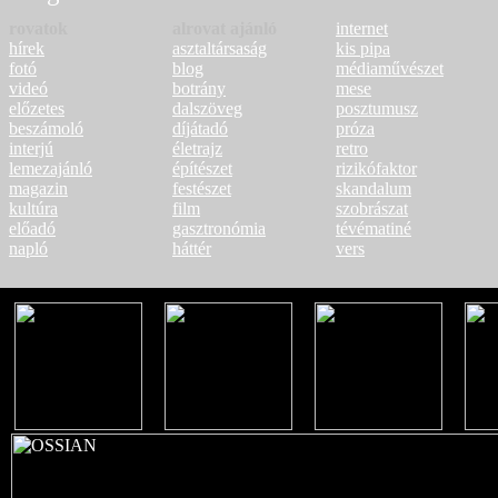
rovatok
alrovat ajánló
internet
hírek
asztaltársaság
kis pipa
fotó
blog
médiaművészet
videó
botrány
mese
előzetes
dalszöveg
posztumusz
beszámoló
díjátadó
próza
interjú
életrajz
retro
lemezajánló
építészet
rizikófaktor
magazin
festészet
skandalum
kultúra
film
szobrászat
előadó
gasztronómia
tévématiné
napló
háttér
vers