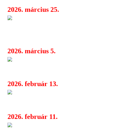
2026. március 25.
A Lords of Altamont visszatért 
07:40
Guns”, és továbbra is ők a garázs‑psz
legpiszkosabb papjai
2026. március 5.
Forever Loaded: A Lords of A
07:45
megmutatja, mi az a garázsrock
2026. február 13.
Mesh: a “Hey Stranger” az érz
07:45
legszebb elektronikus lenyomata
2026. február 11.
Tavasztól nyárig ívelő könnyűz
06:24