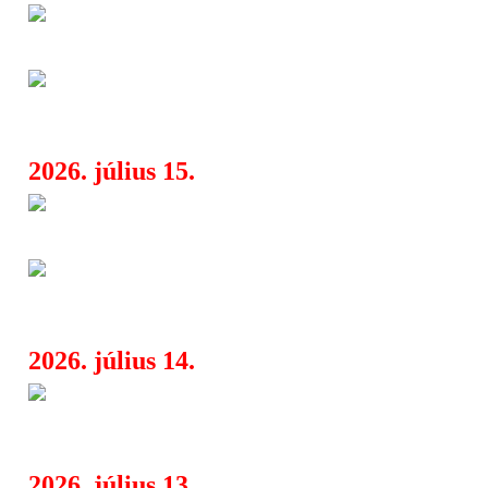
A tökéletlenséget ünnepli új d
07:50
of the Stone Age
Ez volt a magyar nézők 10 ked
06:18
2026 első félévében
2026. július 15.
Új fejezetet nyit a holland sto
07:25
úttörője, a THE MACHINE
Angyali hang a pokoli hőségbe
07:06
Gathering, The Foreshadowing
2026. július 14.
Future új albuma lerántja a le
08:05
a lila köd mögött
2026. július 13.