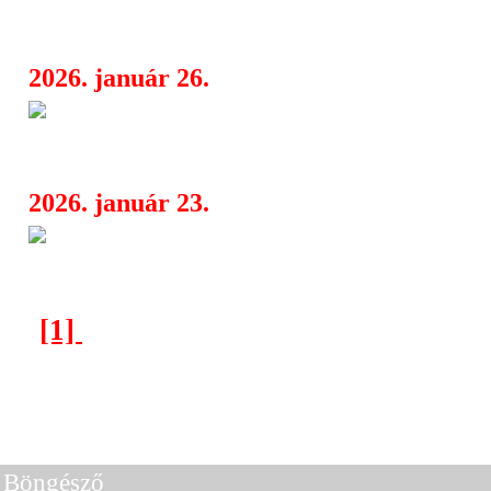
Müpában
2026. január 26.
A Lords of Altamont újra megu
08:00
milyen az igazi garázsrock‑káosz
2026. január 23.
Brutál Négyes a Barba Negráb
17:08
és társai letarolják a színpadot
[1]
[2]
[3]
[4]
[5]
[6]
[7]
[8]
[9]
[10]
[11]
[16]
[17]
[18]
[19]
Következő oldal >
Böngésző