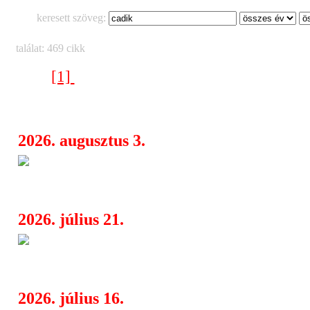
keresett szöveg:
találat: 469 cikk
[1]
[2]
[3]
[4]
[5]
[6]
[7]
[8]
[9]
[10]
[11]
[12]
[13]
[14]
[1
Következő oldal >
2026. augusztus 3.
Új videóval jelentkezett a Miss
07:45
No Place For Me
2026. július 21.
Új korszakot nyit közelgő nyol
08:20
stúdióalbumával a The Menzingers
2026. július 16.