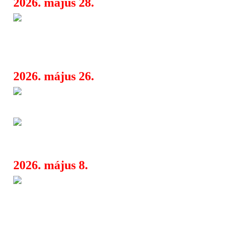
2026. május 28.
Wall Of Sleep 25 + Nevergreen
07:54
30 - dupla jubileumi koncert szeptem
on!
2026. május 26.
Sleeping With Sirens új dallal j
08:15
„Paralyzed”
The Pretty Reckless - Megérkez
08:00
címadó dal a közelgő albumról
2026. május 8.
Black Veil Brides – órákra a
07:45
megjelenésétől itt az utolsó előzetes: 
Lilith Czar)