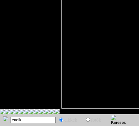
cikkek
fotók