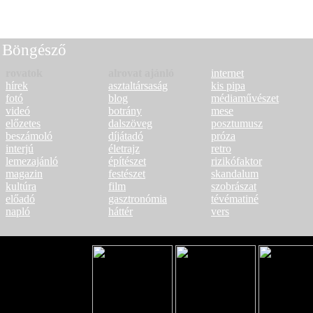
Következő oldal >
Böngésző
rovatok
alrovat ajánló
internet
hírek
asztaltársaság
kis pipa
fotó
blog
médiaművészet
videó
botrány
mese
előzetes
dalszöveg
posztumusz
beszámoló
díjátadó
próza
interjú
életrajz
retro
lemezajánló
építészet
rizikófaktor
magazin
festészet
skandalum
kultúra
film
szobrászat
előadó
gasztronómia
tévématiné
napló
háttér
vers