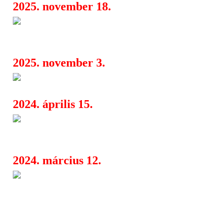
2025. november 18.
Kataklysm: headliner turnéval
08:42
vendégekkel érkeznek márciusban
2025. november 3.
Angerseed: Rapture is Mine... 
07:04
2024. április 15.
A montreali sludge metal meste
07:27
Dopethrone kiadtak egy vadonatúj vi
2024. március 12.
A Dopethrone visszatért a Bro
07:13
albumukkal, augusztusban európai tu
indulnak