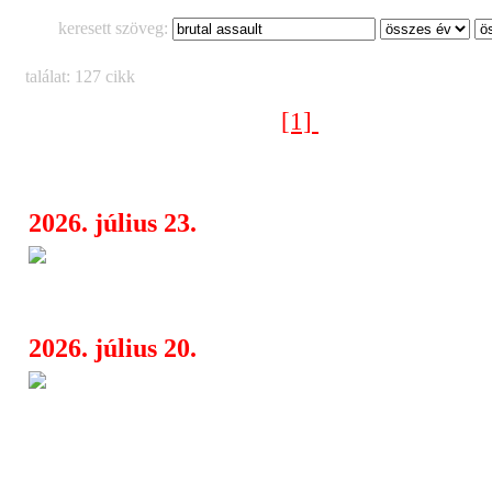
keresett szöveg:
találat: 127 cikk
[1]
[2]
[3]
[4]
[5]
[6]
Következő oldal >
2026. július 23.
Kim Dracula új dallal és Sziget
07:15
jelentkezik – itt a „Molecular Conver
2026. július 20.
The Ocean (DE), Psychonaut (B
06:11
Trade - Új korszak, új album, új turn
érkezik a The Ocean!