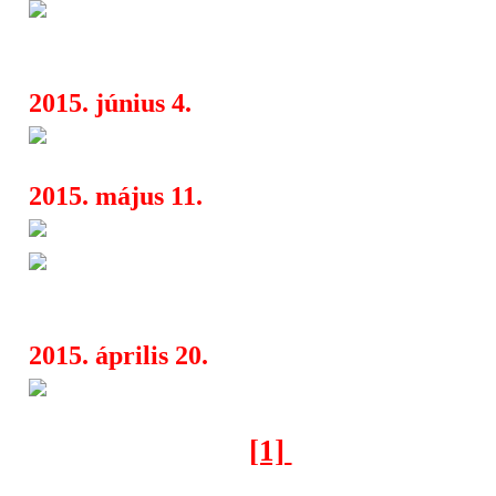
Brutal Assault 2015 - nyerj bel
06:00
fesztiválra
2015. június 4.
Brutal Assault 2015 - Soulfly é
06:00
2015. május 11.
Brutal Assault 2015 - az Arcturu
06:00
Svartidauði (ICE), Antediluvi
04:30
Emptiness (BEL) a Showbarlangban
2015. április 20.
Brutal Assault 2015 - a Masto
06:00
[1]
[2]
[3]
[4]
[5]
[6]