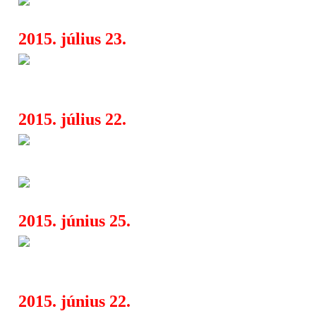
11:47
2015. július 23.
Brutal Assault 2015 - pár válto
06:00
programban
2015. július 22.
Brutal Assault 2015 - Európa 
16:55
extrém metal fesztiválja
Brutal Assault 2015 - itt a rész
06:00
2015. június 25.
Brutal Assault 2015 - változáso
06:00
programban
2015. június 22.