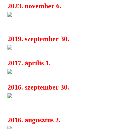
2023. november 6.
Helmet, Cavalera és Persefone
06:20
rövidesen a Live Nation-től
2019. szeptember 30.
Ultha [D] x Oaken a Durer Ke
16:21
2017. április 1.
Nova Rock 2017
22:19
2016. szeptember 30.
Újabb death és thrash legendá
12:54
ENTOMBED AD, VOIVOD
2016. augusztus 2.
Arch Enemy koncert a Barba 
04:25