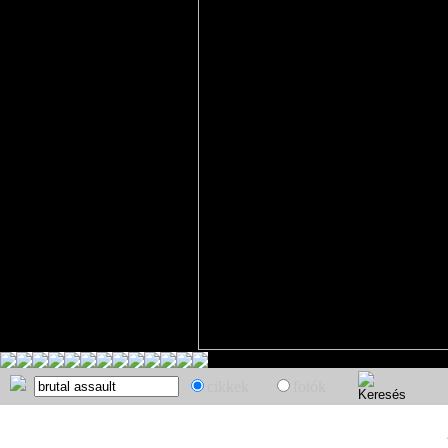
cikkek
fotók