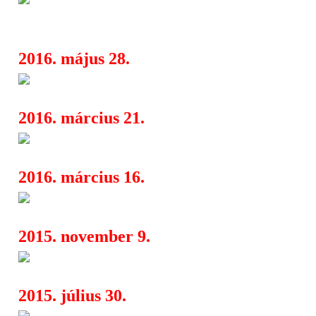
Trackben
2016. május 28.
Thrash óriások összejövetele
21:39
2016. március 21.
A MARDUK pótolja az elmarad
15:58
2016. március 16.
A DEATH DTA ismét Budapes
20:04
2015. november 9.
Brutal Assault 2015
06:00
2015. július 30.
Rockmaraton 2015 - 1. rész