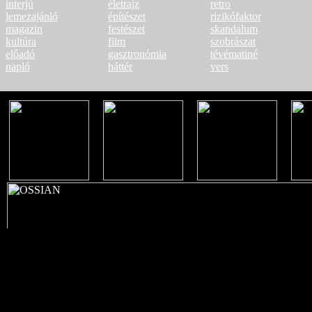
interjú
életrajz
retro
lemezajánló
építészet
rizikófaktor
magazin
festészet
skandalum
kultúra
film
szobrászat
előadó
gasztronómia
tévématiné
napló
háttér
vers