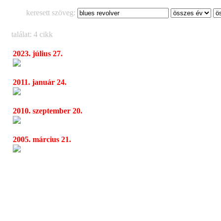
keresett szöveg:
találat: 4 cikk
2023. július 27.
Guns ’N Roses, Phil Campbell And The Bas
11:22
2011. január 24.
Öt nap blues & rock a Pecsában
05:16
2010. szeptember 20.
Pécsről Dallasba
10:37
2005. március 21.
Adler’s Appetite
13:27