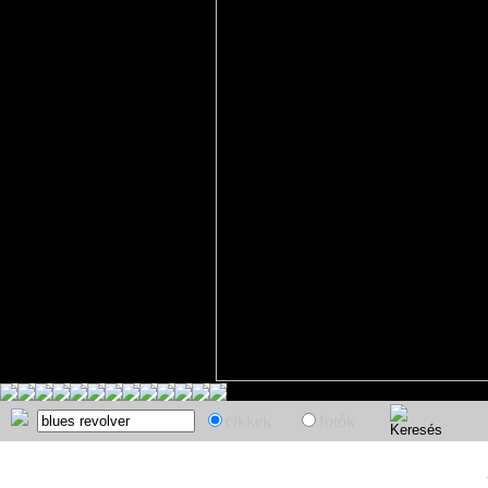
cikkek
fotók