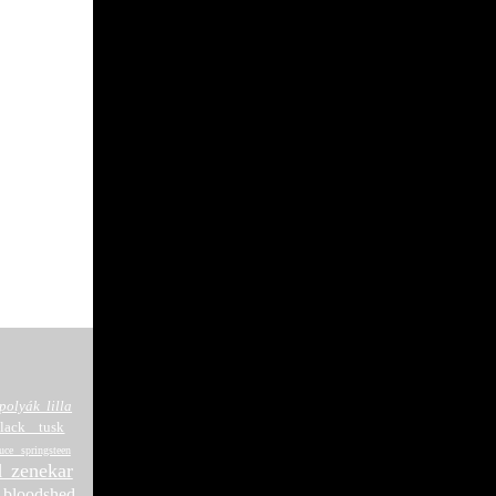
polyák lilla
lack tusk
uce springsteen
d zenekar
e bloodshed