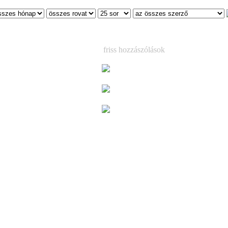
friss hozzászólások
tard Sons
Már csak egy hétig látható a korea
magyar kézműves tárlat
(3)
Már csak egy hétig látható a korea
magyar kézműves tárlat
(1)
Megjelent Ed Sheeran vadonatúj 
lemeze, a ´Play (Deluxe)´ – kilenc ext
dallal, köztük a kiemelkedő „Skeleto
szal
(3)