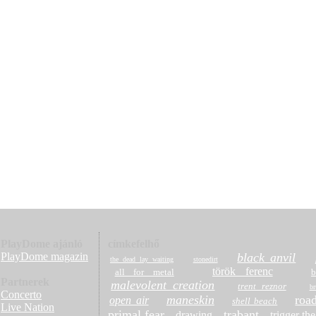
PlayDome ajánló
címkefelhő
PlayDome magazin
black anvil
the dead lay waiting
stonedirt
török ferenc
all for metal
b
Partnerek
malevolent creation
trent reznor
br
Concerto
maneskin
roa
open air
shell beach
Live Nation
primal fear
trabant
drawing
trigger th