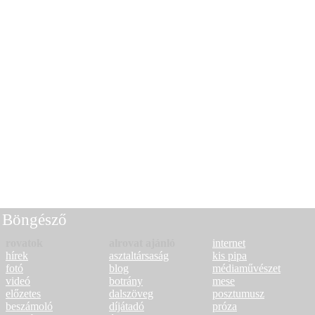
Böngésző
rovatok
alrovat ajánló
internet
hírek
asztaltársaság
kis pipa
fotó
blog
médiaművészet
videó
botrány
mese
előzetes
dalszöveg
posztumusz
beszámoló
díjátadó
próza