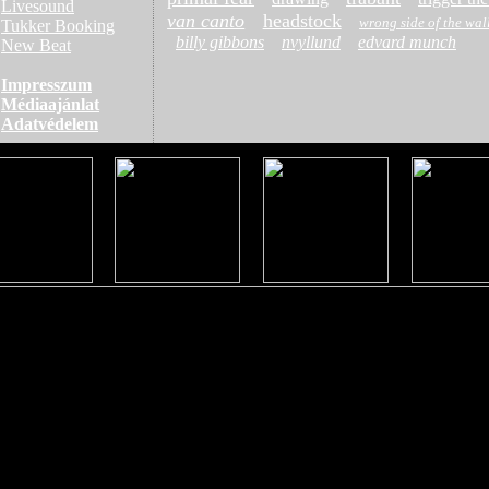
Livesound
van canto
headstock
wrong side of the wal
Tukker Booking
billy gibbons
nvyllund
edvard munch
New Beat
Impresszum
Médiaajánlat
Adatvédelem