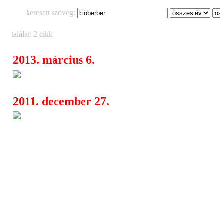
keresett szöveg:
találat: 2 cikk
2013. március 6.
Reptile Youth (DK), LSD On 
05:56
2011. december 27.
A XIII. VilágVeleje Fesztivál
04:55
is - hiperkarma, PUF, Hobo, Malacka,
Nulladik Változat