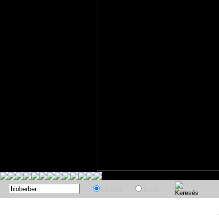
cikkek
fotók