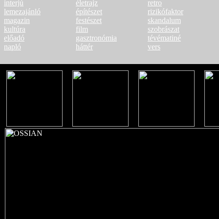
interjú
életrajz
retro
lemezajánló
építészet
rizikófaktor
magazin
festészet
skandalum
kultúra
film
szobrászat
előadó
gasztronómia
tévématiné
napló
háttér
vers