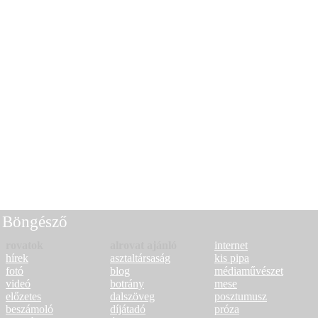
Böngésző
rovatok
alrovat ajánló
internet
hírek
asztaltársaság
kis pipa
fotó
blog
médiaművészet
videó
botrány
mese
előzetes
dalszöveg
posztumusz
beszámoló
díjátadó
próza