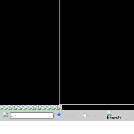
cikkek
fotók