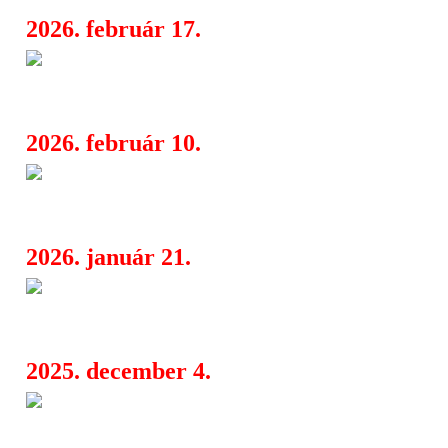
2026. február 17.
Wear You Out: a Hallows vissz
07:20
hűvösen pulzáló dallal
2026. február 10.
Iggy Pop és Anna Calvi úgy rúg
15:03
mintha a művészet lenne a punk utol
2026. január 21.
Első magyarországi koncertjét
08:08
Aldous Harding
2025. december 4.
Laurie Wright: My Rock & Roll
08:08
rock energia Londonból