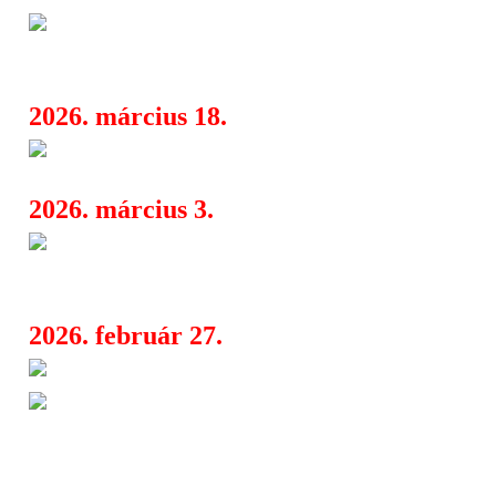
Francia zenei ínyencségekkel 
06:30
Budapest
2026. március 18.
Kataklysm, Vader, Blood Red 
08:04
2026. március 3.
Synth-popba fordul a HUIR – 
08:25
„You”
2026. február 27.
Vörös Attila lett a Tankcsapda 
07:45
A Hellenic black metal atyaúri
07:31
visszahozzák az As The Flame Withers-
füstölgő vinylen