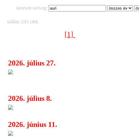
keresett szöveg:
találat: 245 cikk
[1]
[2]
[3]
[4]
[5]
[6]
[7]
[8]
[9]
[10]
Következő oldal >
2026. július 27.
Nem minden önsegítő könyv segí
08:20
Big Truck
2026. július 8.
Piramis nagykoncert Budapest
08:00
2026. június 11.
Háromszázéves orgonák párbe
06:42