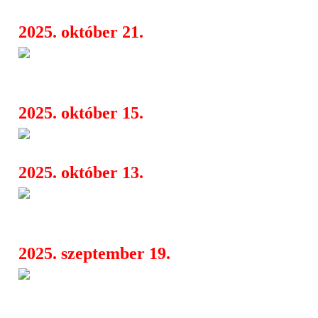
2025. október 21.
Kivisydän: debütáló album a m
07:16
szimfonikus metal jegyében – „Kuole
2025. október 15.
Auri a MOMKultban
08:21
2025. október 13.
Analog Balaton, keleti poszt-
08:00
etikus streaming a 10. BuSH-on
2025. szeptember 19.
Megérkezett az új Rasmus al
06:36
Novemberben koncert Budapesten