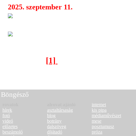
2025. szeptember 11.
Dali új videó: „Business As Usu
09:19
társadalomkritika egyben
Sötét, feszes poszt-punk és da
09:05
itt a Talk To Her legújabb kislemeze
[1]
[2]
[3]
[4]
[5]
[6]
[7]
[8]
[
Következő oldal >
Böngésző
rovatok
alrovat ajánló
internet
hírek
asztaltársaság
kis pipa
fotó
blog
médiaművészet
videó
botrány
mese
előzetes
dalszöveg
posztumusz
beszámoló
díjátadó
próza