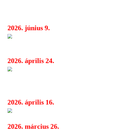
különleges barokk est a Múzeumok É
Pannonhalmán
2026. június 9.
Bilderbuch rádiópremierrel hoz
08:15
érkezik az „∞+1”
2026. április 24.
Big Truck: Laurie Vincent új 
08:20
fordul rá a melankóliára, mintha mindi
volna a cél
2026. április 16.
Kisfilm egy rendhagyó konce
06:19
2026. március 26.