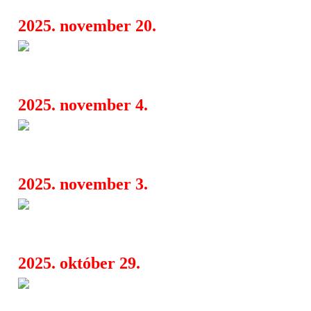
2025. november 20.
The Rasmus: Banksy, energia é
09:16
turné – itt a legújabb klip
2025. november 4.
Pleasure Loss Desire: ez a Tal
08:26
zenekar legkeményebb és legőszintéb
2025. november 3.
Mondaze: lebegés, zaj és belső 
08:05
UK/Európa turnén a „Linger” nyom
2025. október 29.
Ez a magyar nézők 10 kedvenc 
06:36
2020-as évekből