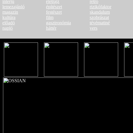
interjú
életrajz
retro
lemezajánló
építészet
rizikófaktor
magazin
festészet
skandalum
kultúra
film
szobrászat
előadó
gasztronómia
tévématiné
napló
háttér
vers