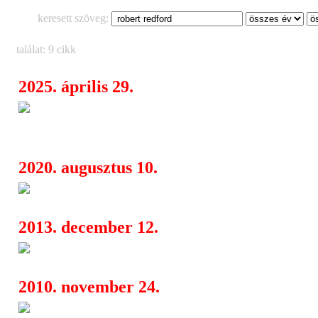
keresett szöveg:
találat: 9 cikk
2025. április 29.
Négy háborús klasszikus közel 
06:12
májusban a mozikban!
2020. augusztus 10.
Megérkezett a Hab
04:31
2013. december 12.
Megvannak a Golden Globe-jel
17:01
2010. november 24.
Streisand szava elakadt Redfor
13:46