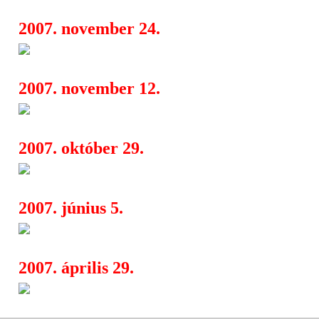
2007. november 24.
Redford hősiesen kényezteti m
17:23
2007. november 12.
Meryl Streep szakácsnő lesz
11:43
2007. október 29.
Örökifjú Redford
10:44
2007. június 5.
Color Arts Fesztival
11:59
2007. április 29.
15.
Sziget Fesztivál
12:31