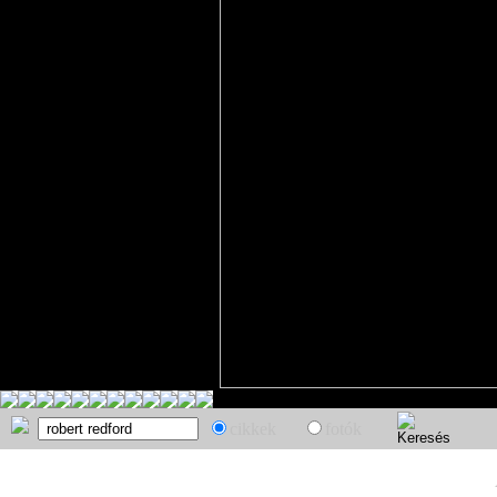
cikkek
fotók