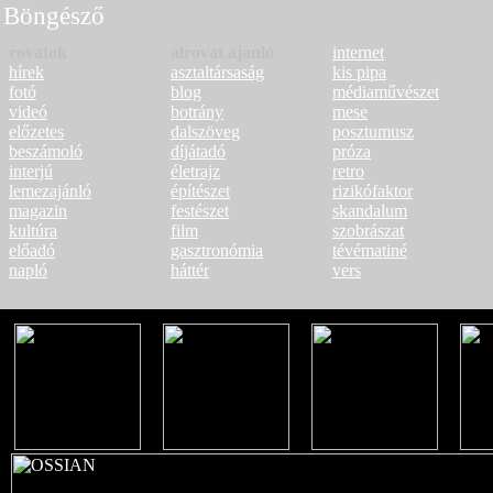
Böngésző
rovatok
alrovat ajánló
internet
hírek
asztaltársaság
kis pipa
fotó
blog
médiaművészet
videó
botrány
mese
előzetes
dalszöveg
posztumusz
beszámoló
díjátadó
próza
interjú
életrajz
retro
lemezajánló
építészet
rizikófaktor
magazin
festészet
skandalum
kultúra
film
szobrászat
előadó
gasztronómia
tévématiné
napló
háttér
vers