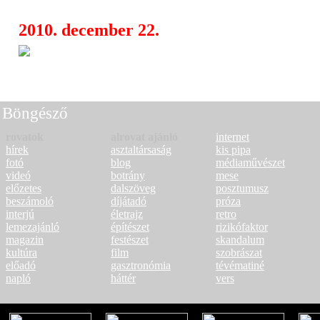
2010. december 22.
Egyfolytában káromkodtak A 
09:43
forgatásán
Böngésző
rovatok
alrovat ajánló
internet
hírek
asztaltársaság
kis pipa
fotó
blog
médiaművészet
videó
botrány
mese
előzetes
dalszöveg
posztumusz
beszámoló
díjátadó
próza
interjú
életrajz
retro
lemezajánló
építészet
rizikófaktor
magazin
festészet
skandalum
kultúra
film
szobrászat
előadó
gasztronómia
tévématiné
napló
háttér
vers