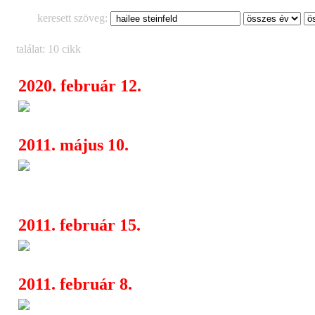
keresett szöveg:
találat: 10 cikk
2020. február 12.
Machine Gun Kelly a Budapes
04:30
2011. május 10.
Megvannak a 2011-es MTV Mo
05:03
jelöltjei
2011. február 15.
Kóstolgatja a Coen fivéreket T
02:36
2011. február 8.
A félszemű
06:24