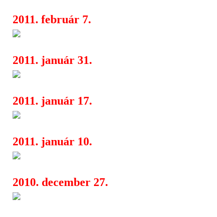
2011. február 7.
Matt Damon frászban a kamas
00:24
2011. január 31.
Jeff Bridges nem akar Faceboo
04:49
2011. január 17.
Feltámadt a western A félszem
06:01
2011. január 10.
A feministák is imádják A féls
09:45
2010. december 27.
A félszemű tini sztárja még nin
08:53
Oscar-beszédével