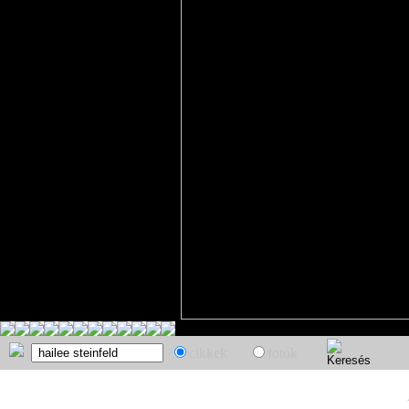
cikkek
fotók